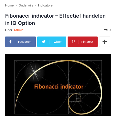
Home
Onderwijs
Indicatoren
Fibonacci-indicator – Effectief handelen
in IQ Option
Door
Admin
0
Facebook
Twitter
Pinterest