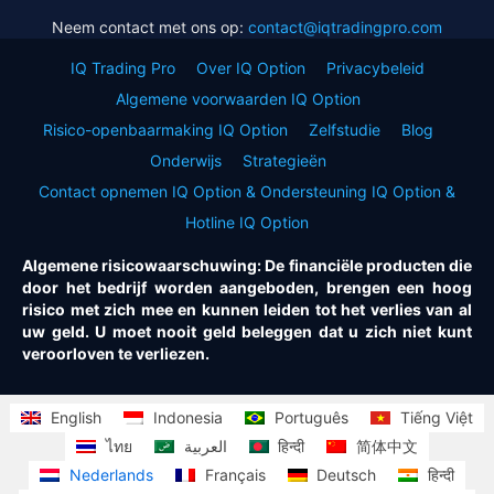
Neem contact met ons op:
contact@iqtradingpro.com
IQ Trading Pro
Over IQ Option
Privacybeleid
Algemene voorwaarden IQ Option
Risico-openbaarmaking IQ Option
Zelfstudie
Blog
Onderwijs
Strategieën
Contact opnemen IQ Option & Ondersteuning IQ Option &
Hotline IQ Option
Algemene risicowaarschuwing: De financiële producten die
door het bedrijf worden aangeboden, brengen een hoog
risico met zich mee en kunnen leiden tot het verlies van al
uw geld. U moet nooit geld beleggen dat u zich niet kunt
veroorloven te verliezen.
English
Indonesia
Português
Tiếng Việt
ไทย
العربية
हिन्दी
简体中文
Nederlands
Français
Deutsch
हिन्दी