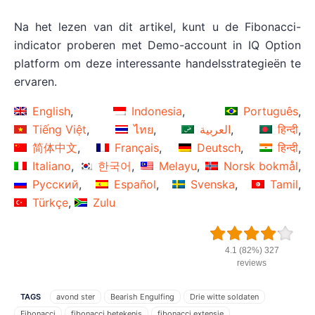
Na het lezen van dit artikel, kunt u de Fibonacci-
indicator proberen met Demo-account in IQ Option
platform om deze interessante handelsstrategieën te
ervaren.
English
Indonesia
Português
Tiếng Việt
ไทย
العربية
हिन्दी
简体中文
Français
Deutsch
हिन्दी
Italiano
한국어
Melayu
Norsk bokmål
Русский
Español
Svenska
Tamil
Türkçe
Zulu
4.1 (82%) 327
reviews
TAGS
avond ster
Bearish Engulfing
Drie witte soldaten
Fibonacci
fibonacci betekenis
fibonacci extensie