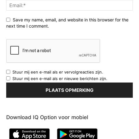
ondersteunings- en weerstandsniveaus
ondersteuningsgebied
ondersteuningsniveau
ondersteuningszone
opwaartse trend
pincet bodem
Save my name, email, and website in this browser for the
sma
sma indicator
sma30
next time I comment.
Steun en weerstand
steun- en weerstandszones
strategie voor het verhandelen van opties
teken een grafiek die schommel verbindt
trading techniek
weerstand gebied
weerstand ondersteunen
weerstand zone
weerstandsniveau
Stuur mij een e-mail als er vervolgreacties zijn.
Stuur mij een e-mail als er nieuwe berichten zijn.
Download IQ Option voor mobiel