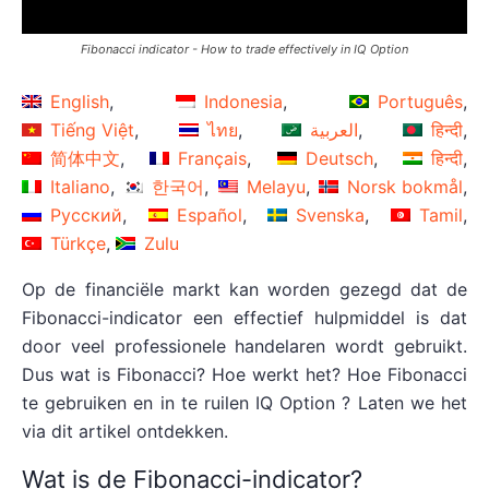
Fibonacci indicator - How to trade effectively in IQ Option
English
Indonesia
Português
Tiếng Việt
ไทย
العربية
हिन्दी
简体中文
Français
Deutsch
हिन्दी
Italiano
한국어
Melayu
Norsk bokmål
Русский
Español
Svenska
Tamil
Türkçe
Zulu
Op de financiële markt kan worden gezegd dat de
Fibonacci-indicator een effectief hulpmiddel is dat
door veel professionele handelaren wordt gebruikt.
Dus wat is Fibonacci? Hoe werkt het? Hoe Fibonacci
te gebruiken en in te ruilen IQ Option ? Laten we het
via dit artikel ontdekken.
Wat is de Fibonacci-indicator?