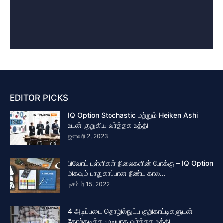
EDITOR PICKS
IQ Option Stochastic மற்றும் Heiken Ashi
உடன் குறுகிய வர்த்தக உத்தி
ஜனவரி 2, 2023
பிவோட் புள்ளிகள் நிலைகளின் போக்கு – IQ Option
மிகவும் பாதுகாப்பான நீண்ட கால...
டிசம்பர் 15, 2022
4 அடிப்படை தொழில்நுட்ப குறிகாட்டிகளுடன்
தோற்கடிக்க முடியாத வர்த்தக உத்தி