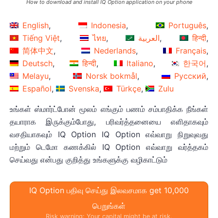
How to download and install IQ Option application on your phone
English
Indonesia
Português
Tiếng Việt
ไทย
العربية
हिन्दी
简体中文
Nederlands
Français
Deutsch
हिन्दी
Italiano
한국어
Melayu
Norsk bokmål
Русский
Español
Svenska
Türkçe
Zulu
உங்கள் ஸ்மார்ட்போன் மூலம் எங்கும் பணம் சம்பாதிக்க நீங்கள்
தயாராக இருக்கும்போது, பரிவர்த்தனையை எளிதாகவும்
வசதியாகவும் IQ Option IQ Option எவ்வாறு நிறுவுவது
மற்றும் டெமோ கணக்கில் IQ Option எவ்வாறு வர்த்தகம்
செய்வது என்பது குறித்து உங்களுக்கு வழிகாட்டும்
IQ Option பதிவு செய்து இலவசமாக get 10,000
பெறுங்கள்
Risk warning: Your capital might be at risk.