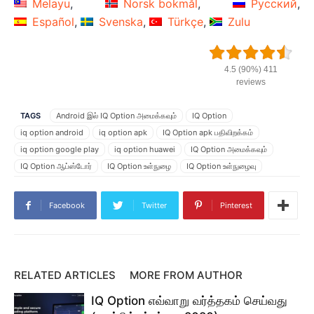
Melayu
Norsk bokmål
Русский
Español
Svenska
Türkçe
Zulu
4.5 (90%) 411
reviews
TAGS
Android இல் IQ Option அமைக்கவும்
IQ Option
iq option android
iq option apk
IQ Option apk பதிவிறக்கம்
iq option google play
iq option huawei
IQ Option அமைக்கவும்
IQ Option ஆப்ஸ்டோர்
IQ Option உள்நுழை
IQ Option உள்நுழைவு
IQ Option ஐபோன்
IQ Option கணக்கு
IQ Option டெமோ
IQ Option டெமோ கணக்கு
Facebook
Twitter
Pinterest
IQ Option டெமோ கணக்குடன் வர்த்தகம் செய்யுங்கள்
IQ Option நான் எவ்வாறு பதிவிறக்கம் செய்யலாம்
IQ Option நிறுவவும்
IQ Option பதிவிறக்கம்
IQ Option பதிவிறக்கம் செய்து நிறுவுவது எப்படி
IQ Option பதிவிறக்கவும்
IQ Option பயன்பாடு
IQ Option பயன்பாடு apk
RELATED ARTICLES
MORE FROM AUTHOR
IQ Option பயன்பாடு iOS
IQ Option பயன்பாடு எவ்வாறு இயங்குகிறது
IQ Option எவ்வாறு வர்த்தகம் செய்வது
IQ Option பயன்பாடு எவ்வாறு செயல்படுகிறது