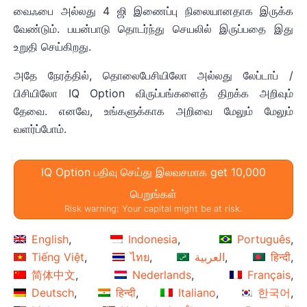
வைஃபை அல்லது 4 ஜி இணைப்பு நிலையானதாக இருக்க
வேண்டும். பயன்பாடு தொடர்ந்து செயலில் இருப்பதை இது
உறுதி செய்கிறது.
அதே நேரத்தில், தொலைபேசியிலோ அல்லது லேப்டாப் /
பிசியிலோ IQ Option விருப்பங்களைத் திறக்க அறிவும்
தேவை. எனவே, உங்களுக்காக அறிவை மேலும் மேலும்
வளர்ப்போம்.
IQ Option பதிவு செய்து இலவசமாக get 10,000
பெறுங்கள்
Risk warning: Your capital might be at risk.
English
Indonesia
Português
Tiếng Việt
ไทย
العربية
हिन्दी
简体中文
Nederlands
Français
Deutsch
हिन्दी
Italiano
한국어