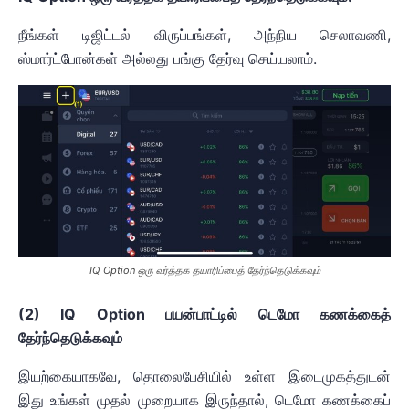
நீங்கள் டிஜிட்டல் விருப்பங்கள், அந்நிய செலாவணி,
ஸ்மார்ட்போன்கள் அல்லது பங்கு தேர்வு செய்யலாம்.
IQ Option ஒரு வர்த்தக தயாரிப்பைத் தேர்ந்தெடுக்கவும்
(2) IQ Option பயன்பாட்டில் டெமோ கணக்கைத்
தேர்ந்தெடுக்கவும்
இயற்கையாகவே, தொலைபேசியில் உள்ள இடைமுகத்துடன்
இது உங்கள் முதல் முறையாக இருந்தால், டெமோ கணக்கைப்