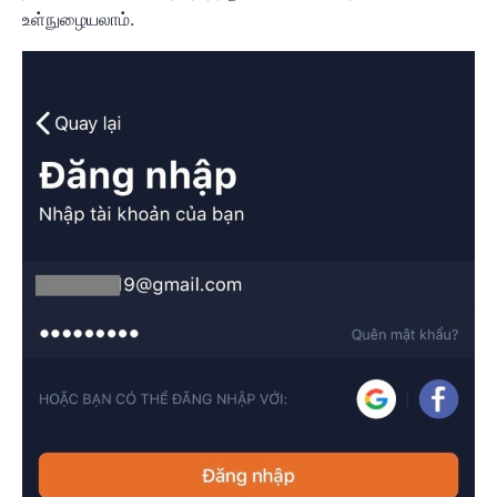
உள்நுழையலாம்.