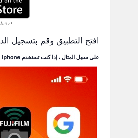
قم بتنزيل IQ Option لنظام
افتح التطبيق وقم بتسجيل الدخول 
على سبيل المثال ، إذا كنت تستخدم Iphone على نظام iOS ، فهذا هو تطبيق IQ Option تنزيله.