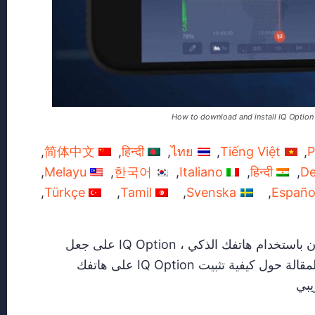
How to download and install IQ Option
简体中文
हिन्दी
ไทย
Tiếng Việt
P
Melayu
한국어
Italiano
हिन्दी
De
Türkçe
Tamil
Svenska
Españo
عندما تكون مستعدًا لكسب المال في أي مكان باستخدام هاتفك الذكي ، IQ Option على جعل
المعاملة أسهل وأكثر ملاءمة. ستوجهك هذه المقالة حول كيفية تثبيت IQ Option على هاتفك