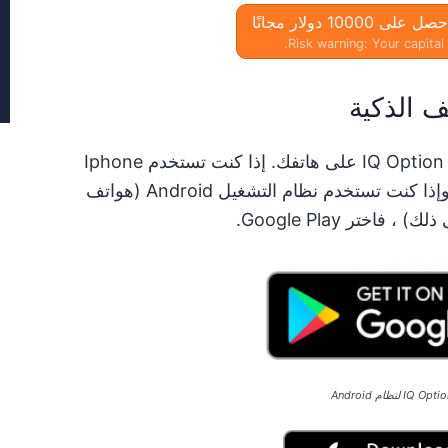
Risk warning: Your capital 
يمكنك النقر فوق علامتي التبويب أدناه لتنزيل IQ Option على هاتفك. إذا كنت تستخدم Iphone
(نظام تشغيل iOS) ، فحدد متجر التطبيقات. وإذا كنت تستخدم نظام التشغيل Android (هواتف