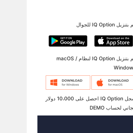
تنزيل IQ Option للجوال
قم بتنزيل IQ Option لنظام macOS /
Window
سجل IQ Option احصل على 10،000 دولار
اني لحساب DEMO