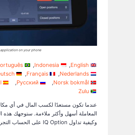
 application on your phone
ortuguês
Indonesia
English
utsch
Français
Nederlands
l
Русский
Norsk bokmål
Zulu
وكيفية تداول IQ Option على الحساب التجريبي