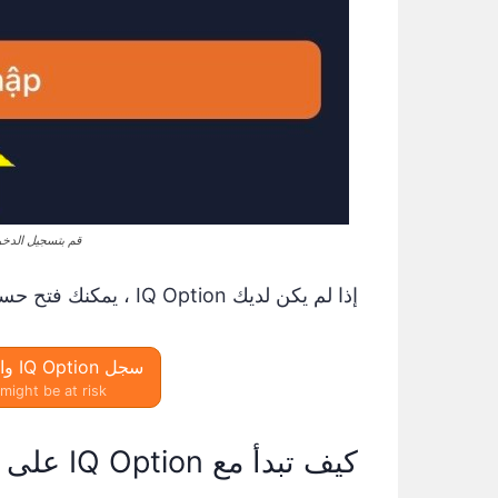
قم بتسجيل الدخول إ
إذا لم يكن لديك IQ Option ، يمكنك فتح حساب جديد مجانًا في مربع التسجيل أدناه:
سجل IQ Option واحصل على 10000 دولار مجانًا
might be at risk.
كيف تبدأ مع IQ Option على الهواتف الذكية