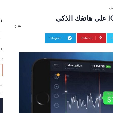
قم ب
0
Telegram
Pinterest
T
s
مج