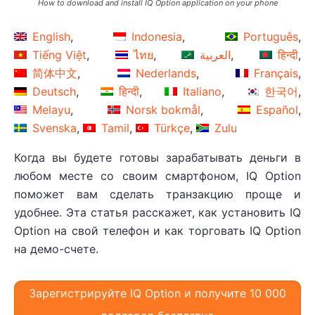
How to download and install IQ Option application on your phone
English
Indonesia
Português
Tiếng Việt
ไทย
العربية
हिन्दी
简体中文
Nederlands
Français
Deutsch
हिन्दी
Italiano
한국어
Melayu
Norsk bokmål
Español
Svenska
Tamil
Türkçe
Zulu
Когда вы будете готовы зарабатывать деньги в
любом месте со своим смартфоном, IQ Option
поможет вам сделать транзакцию проще и
удобнее. Эта статья расскажет, как установить IQ
Option на свой телефон и как торговать IQ Option
на демо-счете.
Зарегистрируйте IQ Option и получите 10 000