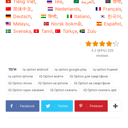
Tiếng Việt
ไทย
العربية
हिन्दी
简体中文
Nederlands
Français
Deutsch
हिन्दी
Italiano
한국어
Melayu
Norsk bokmål
Español
Svenska
Tamil
Türkçe
Zulu
4.2 (84%) 326
reviews
ТЕГИ
iq option android
iq option google play
iq option huawei
iq option iphone
IQ Option войти
IQ Option для смартфона
IQ Option логин
IQ Option на iphone
IQ Option на смартфоне
IQ Option одно касание
IQ Option скачать
IQ Option скачать apk
войдите в свой IQ Option
График японских свечей
Демо-версия IQ Option
Демо-счет IQ Option
Facebook
Twitter
Pinterest
Как вы используете приложение IQ Option
как использовать приложение IQ Option
как работает приложение IQ Option