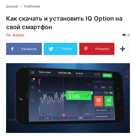
Домой
Учебники
Как скачать и установить IQ Option на
свой смартфон
По
Admin
0
Facebook
Twitter
Pinterest