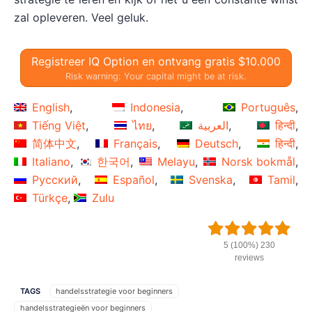
zal opleveren. Veel geluk.
Registreer IQ Option en ontvang gratis $10.000
Risk warning: Your capital might be at risk.
English
Indonesia
Português
Tiếng Việt
ไทย
العربية
हिन्दी
简体中文
Français
Deutsch
हिन्दी
Italiano
한국어
Melayu
Norsk bokmål
Русский
Español
Svenska
Tamil
Türkçe
Zulu
5 (100%) 230
reviews
TAGS
handelsstrategie voor beginners
handelsstrategieën voor beginners