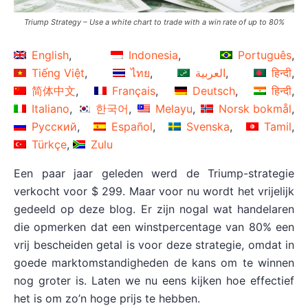
Triump Strategy – Use a white chart to trade with a win rate of up to 80%
English
Indonesia
Português
Tiếng Việt
ไทย
العربية
हिन्दी
简体中文
Français
Deutsch
हिन्दी
Italiano
한국어
Melayu
Norsk bokmål
Русский
Español
Svenska
Tamil
Türkçe
Zulu
Een paar jaar geleden werd de Triump-strategie
verkocht voor $ 299. Maar voor nu wordt het vrijelijk
gedeeld op deze blog. Er zijn nogal wat handelaren
die opmerken dat een winstpercentage van 80% een
vrij bescheiden getal is voor deze strategie, omdat in
goede marktomstandigheden de kans om te winnen
nog groter is. Laten we nu eens kijken hoe effectief
het is om zo’n hoge prijs te hebben.