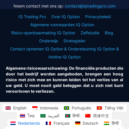
Neem contact met ons op:
contact@iqtradingpro.com
IQ Trading Pro
Over IQ Option
Privacybeleid
Algemene voorwaarden IQ Option
Risico-openbaarmaking IQ Option
Zelfstudie
Blog
Onderwijs
Strategieën
Contact opnemen IQ Option & Ondersteuning IQ Option &
Hotline IQ Option
Algemene risicowaarschuwing: De financiële producten die
door het bedrijf worden aangeboden, brengen een hoog
risico met zich mee en kunnen leiden tot het verlies van al
uw geld. U moet nooit geld beleggen dat u zich niet kunt
veroorloven te verliezen.
English
Indonesia
Português
Tiếng Việt
ไทย
العربية
हिन्दी
简体中文
Nederlands
Français
Deutsch
हिन्दी