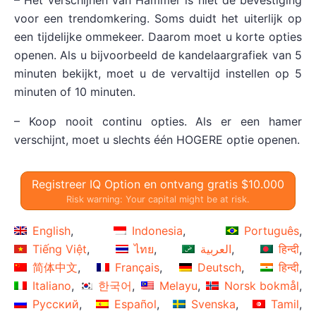
– Het verschijnen van Hammer is niet de bevestiging
voor een trendomkering. Soms duidt het uiterlijk op
een tijdelijke ommekeer. Daarom moet u korte opties
openen. Als u bijvoorbeeld de kandelaargrafiek van 5
minuten bekijkt, moet u de vervaltijd instellen op 5
minuten of 10 minuten.
– Koop nooit continu opties. Als er een hamer
verschijnt, moet u slechts één HOGERE optie openen.
Registreer IQ Option en ontvang gratis $10.000
Risk warning: Your capital might be at risk.
English
Indonesia
Português
Tiếng Việt
ไทย
العربية
हिन्दी
简体中文
Français
Deutsch
हिन्दी
Italiano
한국어
Melayu
Norsk bokmål
Русский
Español
Svenska
Tamil