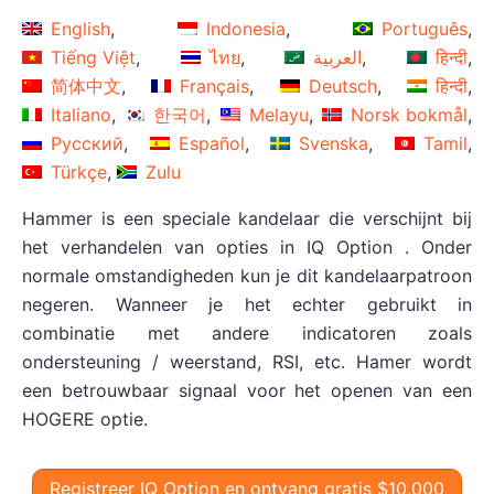
English
Indonesia
Português
Tiếng Việt
ไทย
العربية
हिन्दी
简体中文
Français
Deutsch
हिन्दी
Italiano
한국어
Melayu
Norsk bokmål
Русский
Español
Svenska
Tamil
Türkçe
Zulu
Hammer is een speciale kandelaar die verschijnt bij
het verhandelen van opties in IQ Option . Onder
normale omstandigheden kun je dit kandelaarpatroon
negeren. Wanneer je het echter gebruikt in
combinatie met andere indicatoren zoals
ondersteuning / weerstand, RSI, etc. Hamer wordt
een betrouwbaar signaal voor het openen van een
HOGERE optie.
Registreer IQ Option en ontvang gratis $10.000