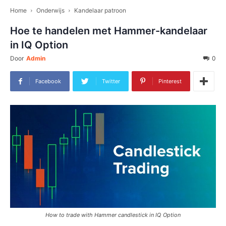
Home
Onderwijs
Kandelaar patroon
Hoe te handelen met Hammer-kandelaar
in IQ Option
Door
Admin
0
Facebook
Twitter
Pinterest
How to trade with Hammer candlestick in IQ Option