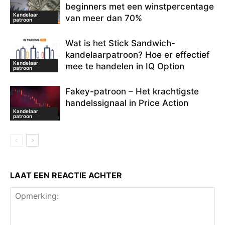
rsi indicator
stijgende lijn
Wat is een Hammer-kandelaar
beginners met een winstpercentage
Kandelaar
weerstand ondersteunen
van meer dan 70%
patroon
Wat is het Stick Sandwich-
kandelaarpatroon? Hoe er effectief
Kandelaar
mee te handelen in IQ Option
patroon
Fakey-patroon – Het krachtigste
handelssignaal in Price Action
Kandelaar
patroon
LAAT EEN REACTIE ACHTER