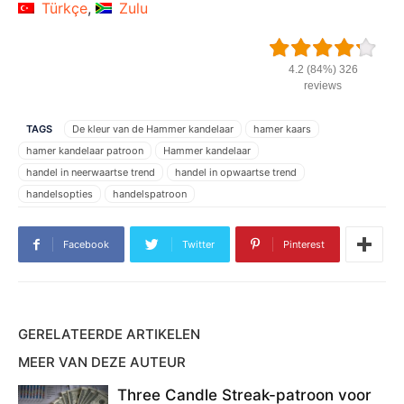
Türkçe
Zulu
4.2 (84%) 326
reviews
TAGS
De kleur van de Hammer kandelaar
hamer kaars
hamer kandelaar patroon
Hammer kandelaar
handel in neerwaartse trend
handel in opwaartse trend
handelsopties
handelspatroon
Hoe hamer-kandelaar te identificeren
Hoe te handelen met een Hammer-kandelaar
IQ Option
Facebook
Twitter
Pinterest
IQ Option hamerkandelaar
IQ Option strategie
IQ Option strategieën
iqoption
iqoption hamer kandelaar
kandelaar handelen
kandelaar handelspatroon
kandelaar patroon
kleine bovenste schaduw
neerwaartse trend
GERELATEERDE ARTIKELEN
omkering kandelaar patroon
ondersteuningszone
MEER VAN DEZE AUTEUR
Open een HOGERE optie
opwaartse trend
Registreren IQ Option
Relative Strength Index
rsi
rsi + hamer kandelaar
rsi index
Three Candle Streak-patroon voor