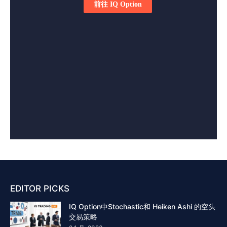
EDITOR PICKS
IQ Option中Stochastic和 Heiken Ashi 的空头
交易策略