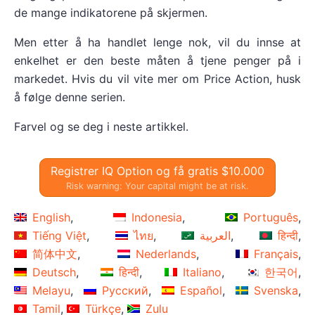
de mange indikatorene på skjermen.
Men etter å ha handlet lenge nok, vil du innse at
enkelhet er den beste måten å tjene penger på i
markedet. Hvis du vil vite mer om Price Action, husk
å følge denne serien.
Farvel og se deg i neste artikkel.
Registrer IQ Option og få gratis $10.000
Risk warning: Your capital might be at risk.
English
Indonesia
Português
Tiếng Việt
ไทย
العربية
हिन्दी
简体中文
Nederlands
Français
Deutsch
हिन्दी
Italiano
한국어
Melayu
Русский
Español
Svenska
Tamil
Türkçe
Zulu