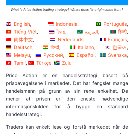
What is Price Action trading strategy? Where does its origin come from?
English
Indonesia
Português
Tiếng Việt
ไทย
العربية
हिन्दी
简体中文
Nederlands
Français
Deutsch
हिन्दी
Italiano
한국어
Melayu
Русский
Español
Svenska
Tamil
Türkçe
Zulu
Price Action er en handelsstrategi basert på
prisbevegelsene i markedet. Det har fengslet mange
handelsmenn på grunn av sin rene enkelhet. De
mener at prisen er den eneste nødvendige
informasjonskilden for å bygge en standard
handelsstrategi.
Traders kan enkelt lese og forstå markedet når de