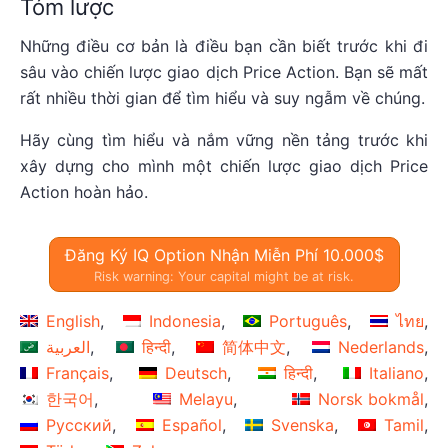
Tóm lược
Những điều cơ bản là điều bạn cần biết trước khi đi
sâu vào chiến lược giao dịch Price Action. Bạn sẽ mất
rất nhiều thời gian để tìm hiểu và suy ngẫm về chúng.
Hãy cùng tìm hiểu và nắm vững nền tảng trước khi
xây dựng cho mình một chiến lược giao dịch Price
Action hoàn hảo.
Đăng Ký IQ Option Nhận Miễn Phí 10.000$
Risk warning: Your capital might be at risk.
English
Indonesia
Português
ไทย
العربية
हिन्दी
简体中文
Nederlands
Français
Deutsch
हिन्दी
Italiano
한국어
Melayu
Norsk bokmål
Русский
Español
Svenska
Tamil