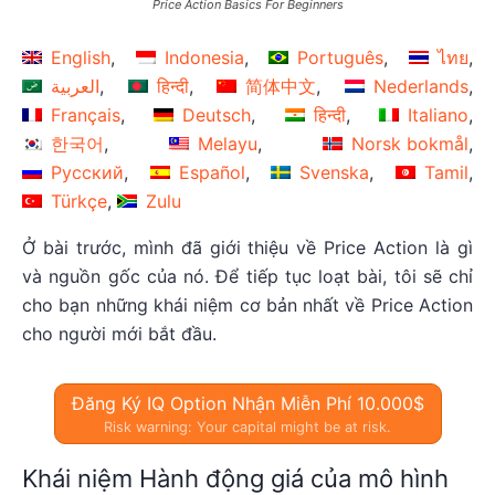
Price Action Basics For Beginners
English
Indonesia
Português
ไทย
العربية
हिन्दी
简体中文
Nederlands
Français
Deutsch
हिन्दी
Italiano
한국어
Melayu
Norsk bokmål
Русский
Español
Svenska
Tamil
Türkçe
Zulu
Ở bài trước, mình đã giới thiệu về Price Action là gì
và nguồn gốc của nó. Để tiếp tục loạt bài, tôi sẽ chỉ
cho bạn những khái niệm cơ bản nhất về Price Action
cho người mới bắt đầu.
Đăng Ký IQ Option Nhận Miễn Phí 10.000$
Risk warning: Your capital might be at risk.
Khái niệm Hành động giá của mô hình