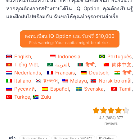
ดีแค่ไหนก็ไม่มีความหมายหากคุณข้ามขั้นตอนการฝึกฝนไป
หากคุณต้องการสร้างรายได้ใน IQ Option คุณต้องเรียนรู้
และฝึกฝนไปพร้อมกัน ฉันขอให้คุณทำธุรกรรมสำเร็จ
ลงทะเบียน IQ Option และรับฟรี $10,000
Risk warning: Your capital might be at risk.
English
Indonesia
Português
Tiếng Việt
العربية
हिन्दी
简体中文
Nederlands
Français
Deutsch
हिन्दी
Italiano
한국어
Melayu
Norsk bokmål
Русский
Español
Svenska
Tamil
Türkçe
Zulu
4.3 (86%) 377
reviews
แท็ก
Bollinger Bands
Bollinger Bands หมายถึง
IQ Option