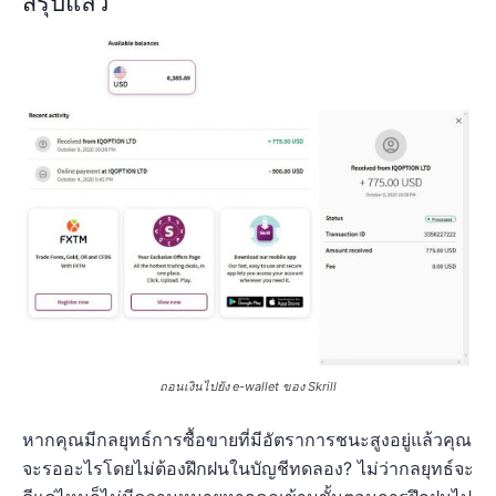
สรุปแล้ว
ถอนเงินไปยัง e-wallet ของ Skrill
หากคุณมีกลยุทธ์การซื้อขายที่มีอัตราการชนะสูงอยู่แล้วคุณ
จะรออะไรโดยไม่ต้องฝึกฝนในบัญชีทดลอง? ไม่ว่ากลยุทธ์จะ