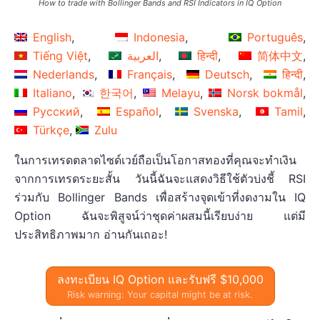
How to trade with Bollinger Bands and RSI Indicators in IQ Option
English
Indonesia
Português
Tiếng Việt
العربية
हिन्दी
简体中文
Nederlands
Français
Deutsch
हिन्दी
Italiano
한국어
Melayu
Norsk bokmål
Русский
Español
Svenska
Tamil
Türkçe
Zulu
ในการเทรดตลาดไซด์เวย์ถือเป็นโอกาสทองที่คุณจะทำเงิน
จากการเทรดระยะสั้น วันนี้ฉันจะแสดงวิธีใช้ตัวบ่งชี้ RSI
ร่วมกับ Bollinger Bands เพื่อสร้างจุดเข้าที่งดงามใน IQ
Option ฉันจะพิสูจน์ว่าชุดค่าผสมนี้เรียบง่าย แต่มี
ประสิทธิภาพมาก อ่านกันเถอะ!
ลงทะเบียน IQ Option และรับฟรี $10,000
Risk warning: Your capital might be at risk.