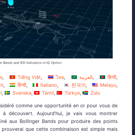
r Bands and RSI Indicators in IQ Option
s
Tiếng Việt
ไทย
العربية
हिन्दी
ch
हिन्दी
Italiano
한국어
Melayu
l
Svenska
Tamil
Türkçe
Zulu
onsidéré comme une opportunité en or pour vous de
s à découvert. Aujourd’hui, je vais vous montrer
iné aux Bollinger Bands pour produire des points
e prouverai que cette combinaison est simple mais