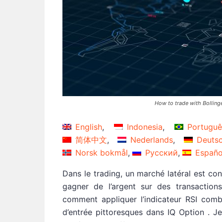
How to trade with Bollinge
English
Indonesia
Portuguê
简体中文
Nederlands
Deuts
Norsk bokmål
Русский
Españo
Dans le trading, un marché latéral est c
gagner de l’argent sur des transaction
comment appliquer l’indicateur RSI comb
d’entrée pittoresques dans IQ Option . J