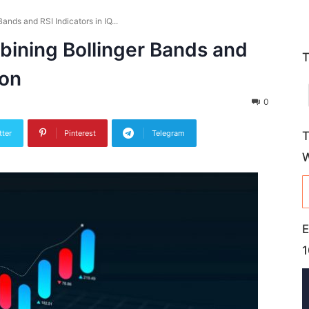
nds and RSI Indicators in IQ...
ining Bollinger Bands and
T
ion
0
tter
Pinterest
Telegram
T
E
1