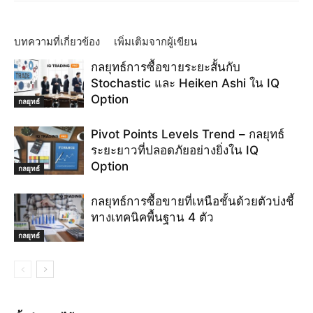
ซื้อมากเกินไปหรือขายมากเกินไป
ซื้อเกิน
ซื้อเกิน70
ดัชนีความแข็งแรงสัมพัทธ์
ตั้งค่าตัวบ่งชี้ RSI
ตัวบ่งชี้ rsi
ตัวบ่งชี้ rsi มันทำงานอย่างไร
ตัวบ่งชี้แนวโน้ม
ตัวเลือก
ตัวเลือกการค้า
บทความที่เกี่ยวข้อง
เพิ่มเติมจากผู้เขียน
ย้อนกลับการค้า
ระดับแนวต้าน
วิธีการค้า rsi
วิธีการค้าตัวบ่งชี้ rsi
กลยุทธ์การซื้อขายระยะสั้นกับ
วิธีการซื้อขาย
วิธีการตั้งค่า rsi
วิธีการทำงานของตัวบ่งชี้ RSI
วิธีใช้ rsi
Stochastic และ Heiken Ashi ใน IQ
เทคนิคการเทรด
เทรด IQ Option
เอมะ
ใช้rsi
ใช้ตัวบ่งชี้ RSI
Option
กลยุทธ์
Pivot Points Levels Trend – กลยุทธ์
ระยะยาวที่ปลอดภัยอย่างยิ่งใน IQ
Option
กลยุทธ์
กลยุทธ์การซื้อขายที่เหนือชั้นด้วยตัวบ่งชี้
ทางเทคนิคพื้นฐาน 4 ตัว
กลยุทธ์