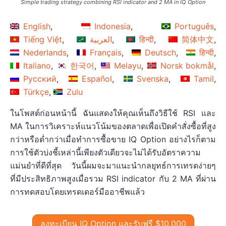
Simple trading strategy combining RSI indicator and 2 MA in IQ Option
English
Indonesia
Português
Tiếng Việt
العربية
हिन्दी
简体中文
Nederlands
Français
Deutsch
हिन्दी
Italiano
한국어
Melayu
Norsk bokmål
Русский
Español
Svenska
Tamil
Türkçe
Zulu
ในโพสต์ก่อนหน้านี้ ฉันแสดงให้คุณเห็นถึงวิธีใช้ RSI และ
MA ในการวิเคราะห์แนวโน้มของตลาดเพื่อเปิดคำสั่งซื้อที่สูง
กว่าหรือต่ำกว่าเมื่อทำการซื้อขาย IQ Option อย่างไรก็ตาม
การใช้ตัวบ่งชี้เหล่านี้เพียงตัวเดียวจะไม่ได้รับอัตราความ
แม่นยำที่ดีที่สุด วันนี้ผมจะมาแนะนำกลยุทธ์การเทรดง่ายๆ
ที่มีประสิทธิภาพสูงเมื่อรวม RSI indicator กับ 2 MA ที่ผ่าน
การทดสอบโดยเทรดเดอร์มืออาชีพแล้ว
ลงทะเบียน IQ Option และรับฟรี $10,000