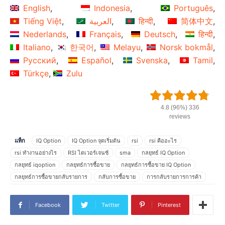
English
Indonesia
Português
Tiếng Việt
العربية
हिन्दी
简体中文
Nederlands
Français
Deutsch
हिन्दी
Italiano
한국어
Melayu
Norsk bokmål
Русский
Español
Svenska
Tamil
Türkçe
Zulu
4.8 (96%) 336
reviews
แท็ก
IQ Option
IQ Option จุดเริ่มต้น
rsi
rsi คืออะไร
rsi ทำงานอย่างไร
RSI ไดเวอร์เจนซ์
sma
กลยุทธ์ IQ Option
กลยุทธ์ iqoption
กลยุทธ์การซื้อขาย
กลยุทธ์การซื้อขาย IQ Option
กลยุทธ์การซื้อขายกลับรายการ
กลับการซื้อขาย
การกลับรายการการค้า
การกลับรายการซื้อขาย
การซื้อขาย IQ Option
การซื้อขายกลับตัว
การตั้งค่าพื้นฐานของrsi
การวิเคราะห์จุดเริ่มต้น
ขายมากเกินไป
Facebook
Twitter
Pinterest
ขายมากเกินไป rsi
ขายเกิน 30
ค่าเฉลี่ยเคลื่อนที่
ซื้อมากเกินไป rsi