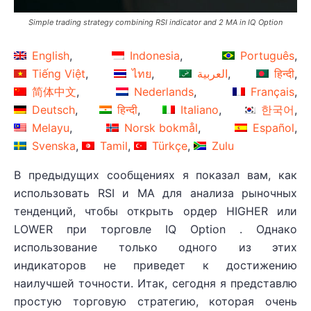
Simple trading strategy combining RSI indicator and 2 MA in IQ Option
English
Indonesia
Português
Tiếng Việt
ไทย
العربية
हिन्दी
简体中文
Nederlands
Français
Deutsch
हिन्दी
Italiano
한국어
Melayu
Norsk bokmål
Español
Svenska
Tamil
Türkçe
Zulu
В предыдущих сообщениях я показал вам, как
использовать RSI и MA для анализа рыночных
тенденций, чтобы открыть ордер HIGHER или
LOWER при торговле IQ Option . Однако
использование только одного из этих
индикаторов не приведет к достижению
наилучшей точности. Итак, сегодня я представлю
простую торговую стратегию, которая очень