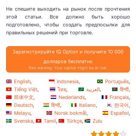
Не спешите выходить на рынок после прочтения
этой статьи. Все должно быть хорошо
подготовлено, чтобы создать предпосылки для
правильных решений при торговле.
Зарегистрируйте IQ Option и получите 10 000
долларов бесплатно
Risk warning: Your capital might be at risk.
English
Indonesia
Português
Tiếng Việt
ไทย
العربية
हिन्दी
简体中文
Nederlands
Français
Deutsch
हिन्दी
Italiano
한국어
Melayu
Norsk bokmål
Español
Svenska
Tamil
Türkçe
Zulu