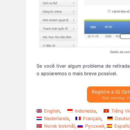
Saldo da cont
Se você tiver algum problema de retirada
o apoiaremos o mais breve possível.
Registre a IQ Opt
Risk warning: Yo
English
Indonesia
Tiếng Vi
Nederlands
Français
Deuts
Norsk bokmål
Русский
Españo