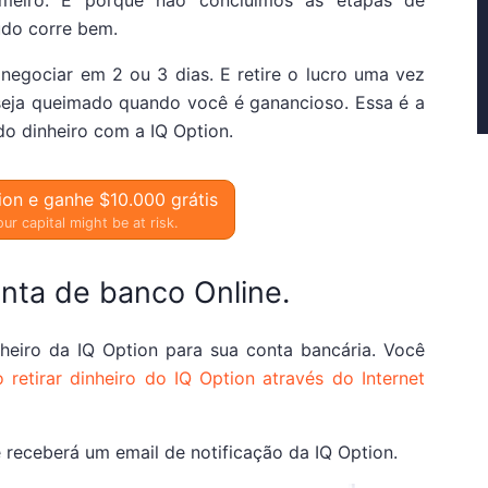
meiro. É porque não concluímos as etapas de
tudo corre bem.
 negociar em 2 ou 3 dias. E retire o lucro uma vez
 seja queimado quando você é ganancioso. Essa é a
do dinheiro com a IQ Option.
ion e ganhe $10.000 grátis
ur capital might be at risk.
onta de banco Online.
heiro da IQ Option para sua conta bancária. Você
retirar dinheiro do IQ Option através do Internet
ê receberá um email de notificação da IQ Option.