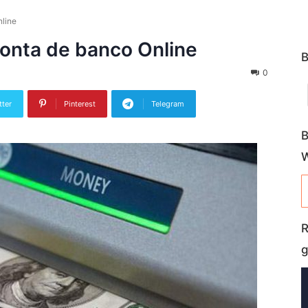
nline
conta de banco Online
B
0
tter
Pinterest
Telegram
B
R
g