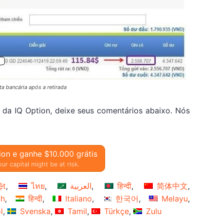
a bancária após a retirada
 da IQ Option, deixe seus comentários abaixo. Nós
ion e ganhe $10.000 grátis
ur capital might be at risk.
ệt
ไทย
العربية
हिन्दी
简体中文
ch
हिन्दी
Italiano
한국어
Melayu
l
Svenska
Tamil
Türkçe
Zulu