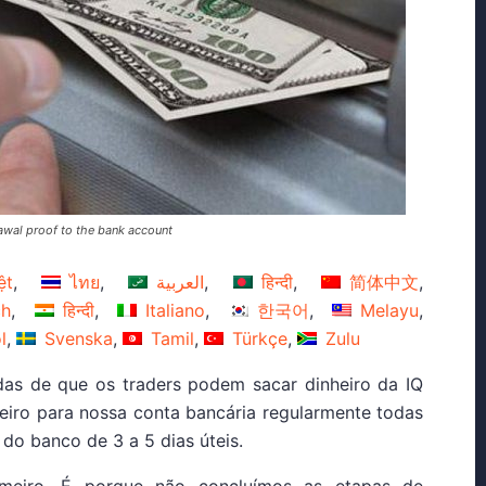
awal proof to the bank account
ệt
ไทย
العربية
हिन्दी
简体中文
ch
हिन्दी
Italiano
한국어
Melayu
l
Svenska
Tamil
Türkçe
Zulu
das de que os traders podem sacar dinheiro da IQ
eiro para nossa conta bancária regularmente todas
do banco de 3 a 5 dias úteis.