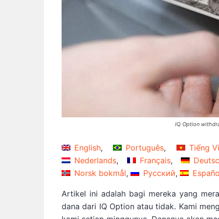
IQ Option withdr
English
Português
Tiếng V
Nederlands
Français
Deuts
Norsk bokmål
Русский
Españo
Artikel ini adalah bagi mereka yang me
dana dari IQ Option atau tidak. Kami meng