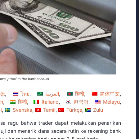
awal proof to the bank account
iệt
ไทย
العربية
हिन्दी
简体中文
ch
हिन्दी
Italiano
한국어
Melayu
l
Svenska
Tamil
Türkçe
Zulu
rasa ragu bahwa trader dapat melakukan penarikan
uji dan menarik dana secara rutin ke rekening bank