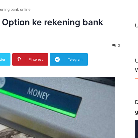
kening bank online
 Option ke rekening bank
U
0
tter
Pinterest
Telegram
U
D
g