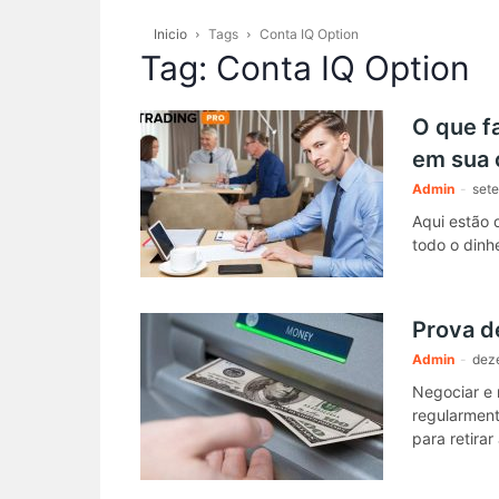
Inicio
Tags
Conta IQ Option
Tag: Conta IQ Option
O que f
em sua 
Admin
-
set
Aqui estão 
todo o dinh
Prova d
Admin
-
dez
Negociar e 
regularment
para retirar