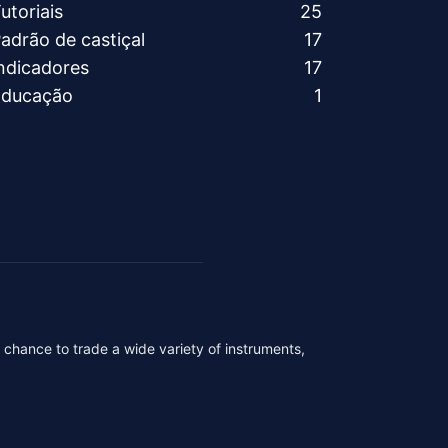
utoriais
25
adrão de castiçal
17
ndicadores
17
Educação
1
r chance to trade a wide variety of instruments,