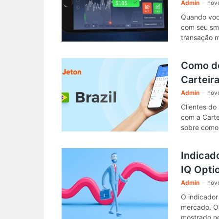
Admin
-
nov
Quando você
com seu sma
transação m
Como de
Carteira
Admin
-
nov
Clientes do
com a Carte
sobre como
Indicad
IQ Opti
Admin
-
nov
O indicador
mercado. O 
mostrado ne