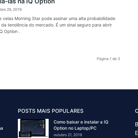
iá-las na IQ Option
bro 29, 2019
 velas Morning Star pode assinar uma alta probabilidade
 da tendência do mercado. É um sinal seguro para abrir
Q Option .
Página 1 de 3
POSTS MAIS POPULARES
Como baixar e instalar a IQ
B
na
Option no Laptop/PC
E
outubro 21, 2019