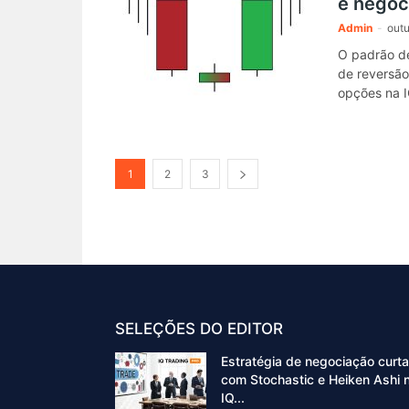
e negoc
Admin
-
outu
O padrão de
de reversão
opções na I
1
2
3
SELEÇÕES DO EDITOR
Estratégia de negociação curta
com Stochastic e Heiken Ashi 
IQ...