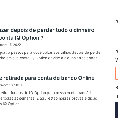
B
azer depois de perder todo o dinheiro
conta IQ Option ?
embro 15, 2022
B
quatro passos para você voltar aos trilhos depois de perder
eiro em sua conta IQ Option devido a alguns erros bobos.
e retirada para conta de banco Online
embro 16, 2019
R
retirar fundos do IQ Option para nossa conta bancária
g
e todas as semanas. E aqui estão nossas provas e dicas
 a IQ Option .