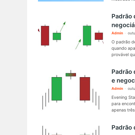
Padrão 
negociá
Admin
-
outu
O padrão de
quando apar
provável qu
Padrão 
e negoc
Admin
-
outu
Evening Sta
para encont
apenas três
preços.
Padrão 