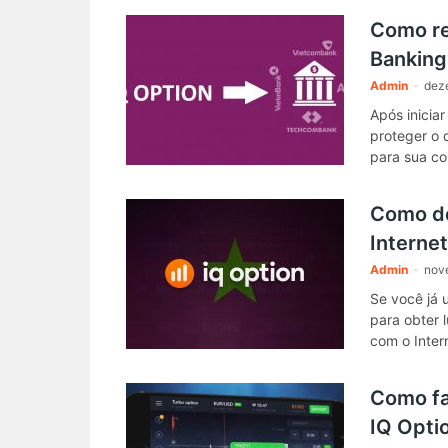
Como ret
Banking
Admin
-
dez
Após iniciar
proteger o 
para sua co
Como de
Interne
Admin
-
nov
Se você já 
para obter 
com o Inter
Como faz
IQ Opti