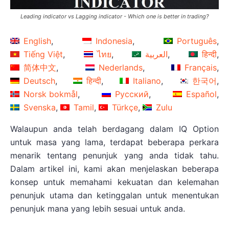
Leading indicator vs Lagging indicator - Which one is better in trading?
English
Indonesia
Português
Tiếng Việt
ไทย
العربية
हिन्दी
简体中文
Nederlands
Français
Deutsch
हिन्दी
Italiano
한국어
Norsk bokmål
Русский
Español
Svenska
Tamil
Türkçe
Zulu
Walaupun anda telah berdagang dalam IQ Option
untuk masa yang lama, terdapat beberapa perkara
menarik tentang penunjuk yang anda tidak tahu.
Dalam artikel ini, kami akan menjelaskan beberapa
konsep untuk memahami kekuatan dan kelemahan
penunjuk utama dan ketinggalan untuk menentukan
penunjuk mana yang lebih sesuai untuk anda.