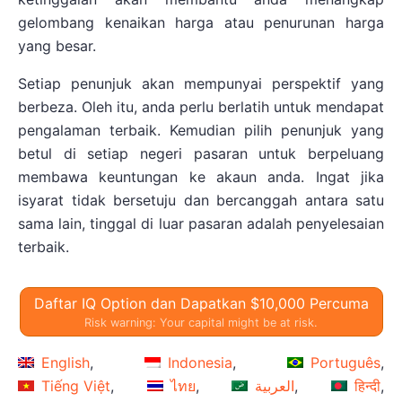
gelombang kenaikan harga atau penurunan harga
yang besar.
Setiap penunjuk akan mempunyai perspektif yang
berbeza. Oleh itu, anda perlu berlatih untuk mendapat
pengalaman terbaik. Kemudian pilih penunjuk yang
betul di setiap negeri pasaran untuk berpeluang
membawa keuntungan ke akaun anda. Ingat jika
isyarat tidak bersetuju dan bercanggah antara satu
sama lain, tinggal di luar pasaran adalah penyelesaian
terbaik.
Daftar IQ Option dan Dapatkan $10,000 Percuma
Risk warning: Your capital might be at risk.
English
Indonesia
Português
Tiếng Việt
ไทย
العربية
हिन्दी