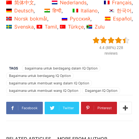
简体中文
Nederlands
Français
Deutsch
हिन्दी
Italiano
한국어
Norsk bokmål
Русский
Español
Svenska
Tamil
Türkçe
Zulu
4.4 (88%) 228
reviews
TAGS
bagaimana untuk berdagang dalam IQ Option
Bagaimana untuk berdagang IQ Option
bagaimana untuk membuat wang dalam IQ Option
bagaimana untuk membuat wang IQ Option
Dagangan IQ Option
dapatkan wang dalam IQ Option
Gaya dagangan IQ Option
IQ Option untuk pemula
isyarat dagangan
Facebook
Twitter
Pinterest
Kaedah dagangan IQ Option
kaedah perdagangan
Panduan perdagangan IQ Option
Penunjuk IQ Option
penunjuk ketinggalan
penunjuk utama
perdagangan iqoption
Strategi IQ Option
strategi iqoption
Strategi kemenangan IQ Option
RELATED ARTICLES
MORE FROM AUTHOR