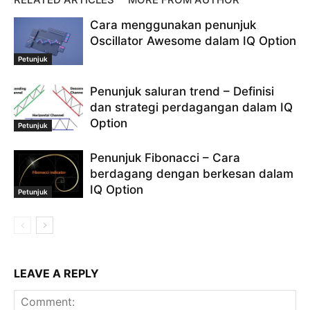
strategi perdagangan
Strategi perdagangan IQ Option
Cara menggunakan penunjuk
teknik perdagangan
Teknik perdagangan IQ Option
Oscillator Awesome dalam IQ Option
Tutorial IQ Option
Petunjuk
Penunjuk saluran trend – Definisi
dan strategi perdagangan dalam IQ
Option
Petunjuk
Penunjuk Fibonacci – Cara
berdagang dengan berkesan dalam
IQ Option
Petunjuk
LEAVE A REPLY