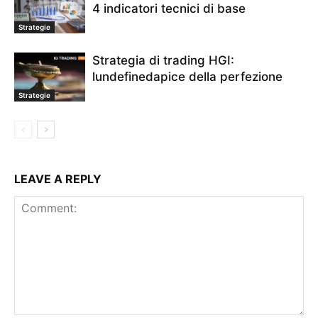
4 indicatori tecnici di base
strategia commerciale
strategia di opzione
Strategia IQ Option
Strategia vincente di IQ Option
Strategie di trading IQ Option
Strategie
tecnica commerciale
Tecnica di trading IQ Option
Strategia di trading HGI:
trading di iq option
lundefinedapice della perfezione
Strategie
LEAVE A REPLY