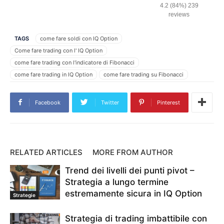
4.2 (84%) 239
reviews
TAGS
come fare soldi con IQ Option
Come fare trading con l' IQ Option
come fare trading con l'indicatore di Fibonacci
come fare trading in IQ Option
come fare trading su Fibonacci
come funziona l'indicatore di fibonacci
come guadagnare con IQ Option
Facebook
Twitter
Pinterest
come impostare l'indicatore di fibonacci
come usare fibonacci
compravendita di iqoption
cos'è l'indicatore di Fibonacci
definizione di fibonacci
Esercitazione IQ Option
Fibonacci
Fibonacci nel commercio
guadagnare soldi in IQ Option
RELATED ARTICLES
MORE FROM AUTHOR
Guida al trading di IQ Option
indicatore di fibonacci
Trend dei livelli dei punti pivot –
Indicatore IQ Option
IQ Option per principianti
Linee di Fibonacci
Strategia a lungo termine
metodo di scambio
Metodo di trading IQ Option
estremamente sicura in IQ Option
modello candeliere
Modello candeliere IQ Option
Strategie
Punto di ingresso IQ Option
segnale commerciale
serie di fibonacci
Strategia di trading imbattibile con
significato di fibonacci
Stile di trading IQ Option