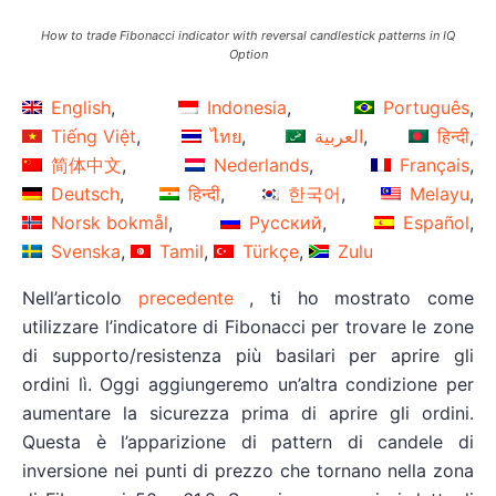
How to trade Fibonacci indicator with reversal candlestick patterns in IQ
Option
English
Indonesia
Português
Tiếng Việt
ไทย
العربية
हिन्दी
简体中文
Nederlands
Français
Deutsch
हिन्दी
한국어
Melayu
Norsk bokmål
Русский
Español
Svenska
Tamil
Türkçe
Zulu
Nell’articolo
precedente
, ti ho mostrato come
utilizzare l’indicatore di Fibonacci per trovare le zone
di supporto/resistenza più basilari per aprire gli
ordini lì. Oggi aggiungeremo un’altra condizione per
aumentare la sicurezza prima di aprire gli ordini.
Questa è l’apparizione di pattern di candele di
inversione nei punti di prezzo che tornano nella zona