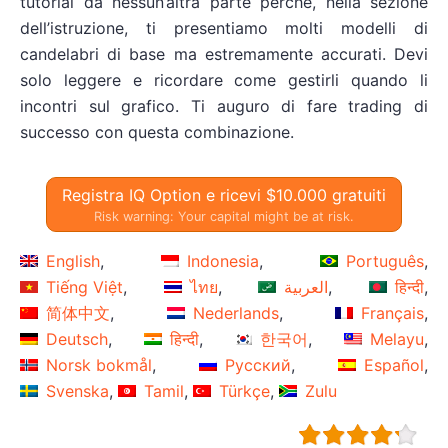
tutorial da nessun’altra parte perché, nella sezione
dell’istruzione, ti presentiamo molti modelli di
candelabri di base ma estremamente accurati. Devi
solo leggere e ricordare come gestirli quando li
incontri sul grafico. Ti auguro di fare trading di
successo con questa combinazione.
Registra IQ Option e ricevi $10.000 gratuiti
Risk warning: Your capital might be at risk.
English
Indonesia
Português
Tiếng Việt
ไทย
العربية
हिन्दी
简体中文
Nederlands
Français
Deutsch
हिन्दी
한국어
Melayu
Norsk bokmål
Русский
Español
Svenska
Tamil
Türkçe
Zulu