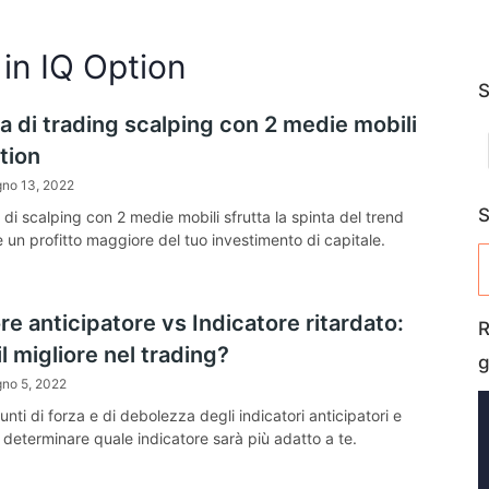
 in IQ Option
S
a di trading scalping con 2 medie mobili
tion
gno 13, 2022
S
 di scalping con 2 medie mobili sfrutta la spinta del trend
 un profitto maggiore del tuo investimento di capitale.
re anticipatore vs Indicatore ritardato:
R
il migliore nel trading?
g
gno 5, 2022
punti di forza e di debolezza degli indicatori anticipatori e
r determinare quale indicatore sarà più adatto a te.