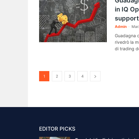
Guadagna
in IQ Op
suppor
Admin
-
Mar
Guadagna olt
rivedrò la m
di trading d
1
2
3
4
EDITOR PICKS