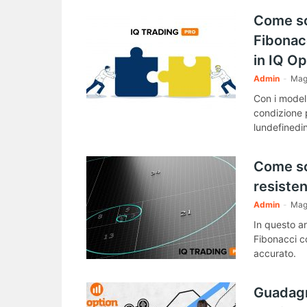
Come sc
Fibonacc
in IQ Op
Admin
-
Mag
Con i model
condizione p
lundefinedin
Come sc
resisten
Admin
-
Mag
In questo a
Fibonacci c
accurato.
Guadagn