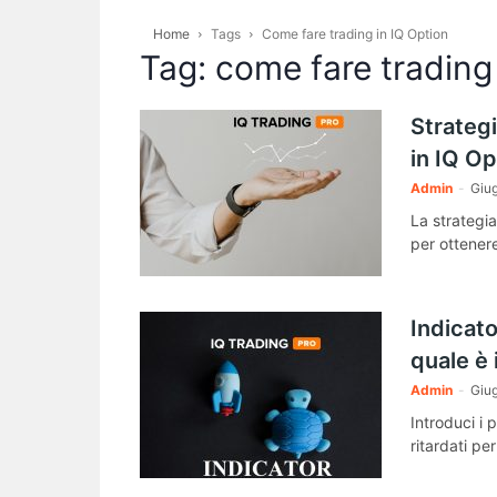
Home
Tags
Come fare trading in IQ Option
Tag: come fare trading
Strategi
in IQ Op
Admin
-
Giu
La strategia
per ottenere
Indicato
quale è 
Admin
-
Giu
Introduci i 
ritardati pe