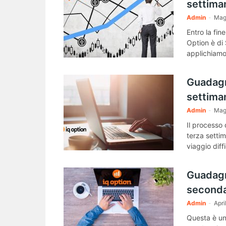
settiman
Admin
-
Mag
Entro la fin
Option è di
applichiamo 
Guadagna
settiman
Admin
-
Mag
Il processo
terza setti
viaggio diff
Guadagn
seconda
Admin
-
Apri
Questa è una