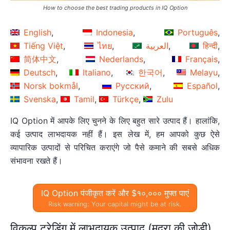
How to choose the best trading products in IQ Option
English
Indonesia
Português
Tiếng Việt
ไทย
العربية
हिन्दी
简体中文
Nederlands
Français
Deutsch
Italiano
한국어
Melayu
Norsk bokmål
Русский
Español
Svenska
Tamil
Türkçe
Zulu
IQ Option में आपके लिए चुनने के लिए बहुत सारे उत्पाद हैं। हालांकि,
कई उत्पाद लाभदायक नहीं हैं। इस लेख में, हम आपको कुछ ऐसे
व्यापारिक उत्पादों से परिचित कराएंगे जो पैसे कमाने की सबसे अधिक
संभावना रखते हैं।
IQ Option पंजीकृत करें और $१०,००० मुफ्त पाएं
Risk warning: Your capital might be at risk.
विकल्प ट्रेडिंग में लाभदायक उत्पाद (मुद्रा की जोड़ी)