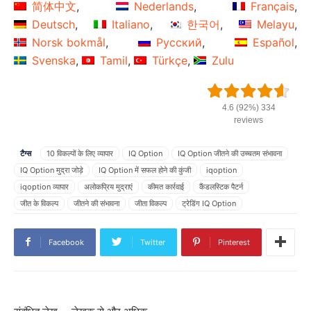
简体中文
Nederlands
Français
Deutsch
Italiano
한국어
Melayu
Norsk bokmål
Русский
Español
Svenska
Tamil
Türkçe
Zulu
4.6 (92%) 334
reviews
टैग्स
10 विकल्पों के लिए व्यापार
IQ Option
IQ Option जीतने की उच्चतम संभावना
IQ Option मुद्रा जोड़े
IQ Option में सफल होने की कुंजी
iqoption
iqoption व्यापार
अलोकप्रिय मुद्राएं
कीमत कार्रवाई
कैंडलस्टिक पैटर्न
जीत के विकल्प
जीतने की संभावना
जीता विकल्प
ट्रेडिंग IQ Option
ट्रेडिंग का समय
ट्रेडिंग के लिए कैंडलस्टिक पैटर्न
ट्रेडिंग विकल्प?
पेआउट अनुपात
पेशेवर व्यापारियों का अनुभव
पेशेवर व्यापारी
बायनरी
भुगतान
भुगतान बाहर
Facebook
Twitter
Pinterest
मुद्रा की जोड़ी
मुद्रा के 3 जोड़े
मुद्रा के जोड़े
मुद्रा के लोकप्रिय जोड़े चुनें
मुद्रा जोड़ी
मुद्रा जोड़े
मूल्य आंदोलन
विकल्प व्यापार
व्यापारिक उत्पाद
संतुलन लाभ
संभावना का खेल
सर्वोत्तम व्यापारिक उत्पाद चुनें
हाजिर रुझान