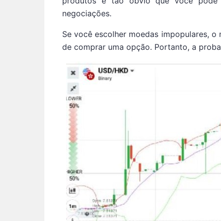
produtos é tão óbvio que você pode i
negociações.
Se você escolher moedas impopulares, o m
de comprar uma opção. Portanto, a probab