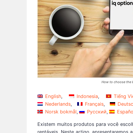
How to choose the b
English
Indonesia
Tiếng Vi
Nederlands
Français
Deuts
Norsk bokmål
Русский
Españo
Existem muitos produtos para você escol
rentáveis. Neste artigo, apresentaremos 