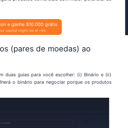
ion e ganhe $10.000 grátis
ur capital might be at risk.
vos (pares de moedas) ao
 duas guias para você escolher: (i) Binário e (ii)
olherá o binário para negociar porque os produtos