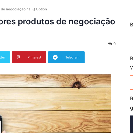
 de negociação na IQ Option
ores produtos de negociação
B
0
tter
Pinterest
Telegram
B
R
g