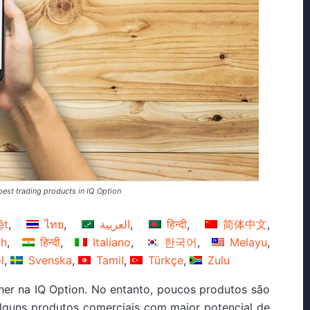
est trading products in IQ Option
ệt
ไทย
العربية
हिन्दी
简体中文
ch
हिन्दी
Italiano
한국어
Melayu
l
Svenska
Tamil
Türkçe
Zulu
her na IQ Option. No entanto, poucos produtos são
alguns produtos comerciais com maior potencial de