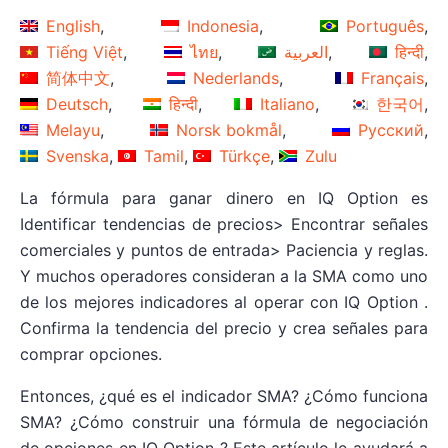
English
Indonesia
Português
Tiếng Việt
ไทย
العربية
हिन्दी
简体中文
Nederlands
Français
Deutsch
हिन्दी
Italiano
한국어
Melayu
Norsk bokmål
Русский
Svenska
Tamil
Türkçe
Zulu
La fórmula para ganar dinero en IQ Option es
Identificar tendencias de precios> Encontrar señales
comerciales y puntos de entrada> Paciencia y reglas.
Y muchos operadores consideran a la SMA como uno
de los mejores indicadores al operar con IQ Option .
Confirma la tendencia del precio y crea señales para
comprar opciones.
Entonces, ¿qué es el indicador SMA? ¿Cómo funciona
SMA? ¿Cómo construir una fórmula de negociación
de opciones en IQ Option ? Este artículo le ayudará a