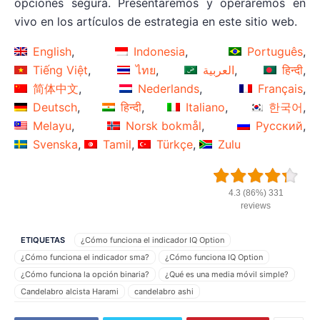
opciones segura. Presentaremos y operaremos en
vivo en los artículos de estrategia en este sitio web.
English
Indonesia
Português
Tiếng Việt
ไทย
العربية
हिन्दी
简体中文
Nederlands
Français
Deutsch
हिन्दी
Italiano
한국어
Melayu
Norsk bokmål
Русский
Svenska
Tamil
Türkçe
Zulu
4.3 (86%) 331
reviews
ETIQUETAS
¿Cómo funciona el indicador IQ Option
¿Cómo funciona el indicador sma?
¿Cómo funciona IQ Option
¿Cómo funciona la opción binaria?
¿Qué es una media móvil simple?
Candelabro alcista Harami
candelabro ashi
Candelabro bajista Harami
candelabro heiken