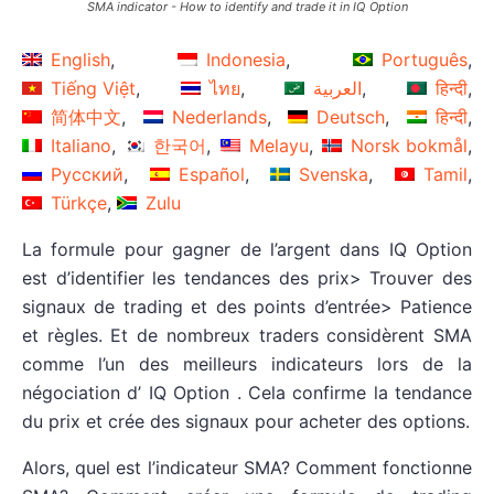
SMA indicator - How to identify and trade it in IQ Option
English
Indonesia
Português
Tiếng Việt
ไทย
العربية
हिन्दी
简体中文
Nederlands
Deutsch
हिन्दी
Italiano
한국어
Melayu
Norsk bokmål
Русский
Español
Svenska
Tamil
Türkçe
Zulu
La formule pour gagner de l’argent dans IQ Option
est d’identifier les tendances des prix> Trouver des
signaux de trading et des points d’entrée> Patience
et règles. Et de nombreux traders considèrent SMA
comme l’un des meilleurs indicateurs lors de la
négociation d’ IQ Option . Cela confirme la tendance
du prix et crée des signaux pour acheter des options.
Alors, quel est l’indicateur SMA? Comment fonctionne