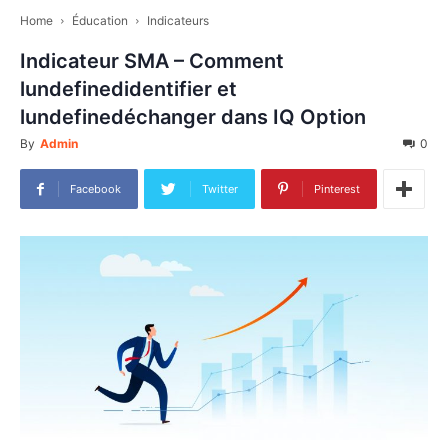
Home
Éducation
Indicateurs
Indicateur SMA – Comment
lundefinedidentifier et
lundefinedéchanger dans IQ Option
By
Admin
0
Facebook
Twitter
Pinterest