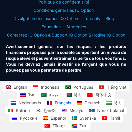
Politique de confidentialité
Conditions générales IQ Option
Divulgation des risques IQ Option
Tutoriels
Blog
Éducation
Stratégies
Contactez IQ Option & Support IQ Option & Hotline IQ Option
Avertissement général sur les risques : les produits
financiers proposés par la société comportent un niveau de
risque élevé et peuvent entraîner la perte de tous vos fonds.
Vous ne devriez jamais investir de l'argent que vous ne
pouvez pas vous permettre de perdre.
English
Indonesia
Português
Tiếng Việt
ไทย
العربية
हिन्दी
简体中文
Nederlands
Français
Deutsch
हिन्दी
Italiano
한국어
Melayu
Norsk bokmål
Русский
Español
Svenska
Tamil
Türkçe
Zulu