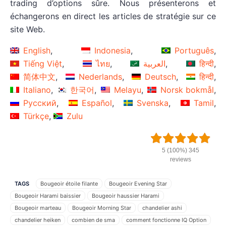
trading d’options sûre. Nous présenterons et
échangerons en direct les articles de stratégie sur ce
site Web.
English
Indonesia
Português
Tiếng Việt
ไทย
العربية
हिन्दी
简体中文
Nederlands
Deutsch
हिन्दी
Italiano
한국어
Melayu
Norsk bokmål
Русский
Español
Svenska
Tamil
Türkçe
Zulu
5 (100%) 345
reviews
TAGS
Bougeoir étoile filante
Bougeoir Evening Star
Bougeoir Harami baissier
Bougeoir haussier Harami
Bougeoir marteau
Bougeoir Morning Star
chandelier ashi
chandelier heiken
combien de sma
comment fonctionne IQ Option