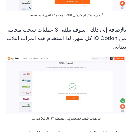
أدخل بريدك الإلكتروني Skrill مع المبلغ الذي تريد سحبه
بالإضافة إلى ذلك ، سوف تتلقى 3 عمليات سحب مجانية
من IQ Option كل شهر. لذا استخدم هذه المرات الثلاث
بعناية.
تم تقديم طلب السحب إلى محفظة Skrill الخاصة بك