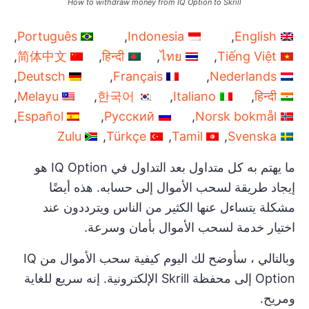
How to withdraw money from IQ Option to Skrill
Português
Indonesia
English
简体中文
हिन्दी
ไทย
Tiếng Việt
Deutsch
Français
Nederlands
Melayu
한국어
Italiano
हिन्दी
Español
Русский
Norsk bokmål
Zulu
Türkçe
Tamil
Svenska
ما يهتم به كل متداول بعد التداول في IQ Option هو
إيجاد طريقة لسحب الأموال إلى حسابه. هذه أيضًا
مشكلة يتساءل عنها الكثير من الناس ويترددون عند
اختيار خدمة لسحب الأموال بأمان وسرعة.
وبالتالي ، سأوضح لك اليوم كيفية سحب الأموال من IQ
Option إلى محفظة Skrill الإلكترونية. إنه سريع للغاية
ومريح.