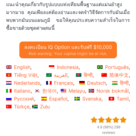
แนะนำคุณเกี่ยวกับรูปแบบแท่งเทียนพื้นฐานแต่แม่นยำสูง
มากมาย คุณเพียงแค่ต้องอ่านและจดจำวิธีจัดการกับมันเมื่อ
พบพวกมันบนแผนภูมิ ขอให้คุณประสบความสำเร็จในการ
ซื้อขายด้วยชุดค่าผสมนี้
ลงทะเบียน IQ Option และรับฟรี $10,000
Risk warning: Your capital might be at risk.
English
Indonesia
Português
Tiếng Việt
العربية
हिन्दी
简体中文
Nederlands
Français
Deutsch
हिन्दी
Italiano
한국어
Melayu
Norsk bokmål
Русский
Español
Svenska
Tamil
Türkçe
Zulu
4.9 (98%) 298
reviews