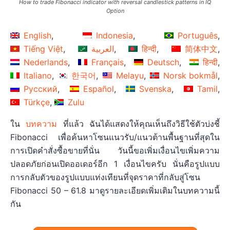
How to trade Fibonacci indicator with reversal candlestick patterns in IQ
Option
English
Indonesia
Português
Tiếng Việt
العربية
हिन्दी
简体中文
Nederlands
Français
Deutsch
हिन्दी
Italiano
한국어
Melayu
Norsk bokmål
Русский
Español
Svenska
Tamil
Türkçe
Zulu
ใน
บทความ
ที่แล้ว ฉันได้แสดงให้คุณเห็นถึงวิธีใช้ตัวบ่งชี้
Fibonacci เพื่อค้นหาโซนแนวรับ/แนวต้านพื้นฐานที่สุดใน
การเปิดคำสั่งซื้อขายที่นั่น วันนี้ขอเพิ่มเงื่อนไขเพิ่มความ
ปลอดภัยก่อนเปิดออเดอร์อีก 1 เงื่อนไขครับ นั่นคือรูปแบบ
การกลับตัวของรูปแบบแท่งเทียนที่จุดราคาที่กลับสู่โซน
Fibonacci 50 – 61.8 มาดูรายละเอียดเพิ่มเติมในบทความนี้
กัน