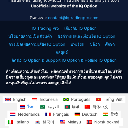
instruments, using top-notch instruments and analysis tools
Unofficial website of the IQ Option
ติดต่อเรา:
contact@iqtradingpro.com
IQ Trading Pro
เกี่ยวกับ IQ Option
นโยบายความเป็นส่วนตัว
ข้อกำหนดและเงื่อนไข IQ Option
การเปิดเผยความเสี่ยง IQ Option
บทเรียน
บล็อก
ศึกษา
กลยุทธ์
ติดต่อ IQ Option & Support IQ Option & Hotline IQ Option
คำเตือนความเสี่ยงทั่วไป: ผลิตภัณฑ์ทางการเงินที่นำเสนอโดยบริษัท
มีความเสี่ยงสูงและอาจส่งผลให้สูญเสียเงินทั้งหมดของคุณ คุณไม่ควร
ลงทุนเงินที่คุณไม่สามารถจะสูญเสียได้
English
Indonesia
Português
Tiếng Việt
ไทย
العربية
हिन्दी
简体中文
Nederlands
Français
Deutsch
हिन्दी
Italiano
한국어
Melayu
Norsk bokmål