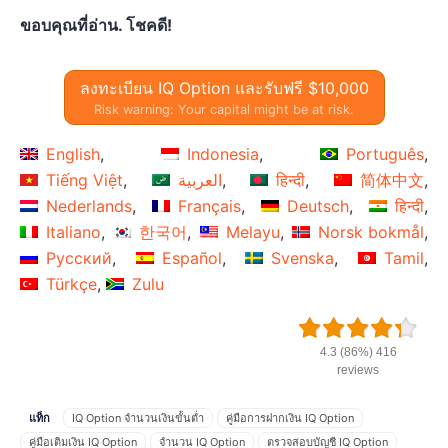
ขอบคุณที่อ่าน. โชคดี!
ลงทะเบียน IQ Option และรับฟรี $10,000
Risk warning: Your capital might be at risk.
English
Indonesia
Português
Tiếng Việt
العربية
हिन्दी
简体中文
Nederlands
Français
Deutsch
हिन्दी
Italiano
한국어
Melayu
Norsk bokmål
Русский
Español
Svenska
Tamil
Türkçe
Zulu
4.3 (86%) 416
reviews
แท็ก
IQ Option จำนวนเงินขั้นต่ำ
คู่มือการฝากเงิน IQ Option
คู่มือเติมเงิน IQ Option
จำนวน IQ Option
ตรวจสอบบัญชี IQ Option