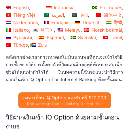
English
Indonesia
Português
Tiếng Việt
العربية
हिन्दी
简体中文
Nederlands
Français
Deutsch
हिन्दी
Italiano
한국어
Melayu
Norsk bokmål
Русский
Español
Svenska
Tamil
Türkçe
Zulu
หลังจากช่วงเวลาการเทรดเดโมมันนานพอที่คุณจะเข้าใจวิธี
การซื้อขายวิธีการตั้งค่าตัวชี้วัดและมีกลยุทธ์ที่เหมาะสมเพื่อ
ช่วยให้คุณทำกำไรได้ ในบทความนี้ฉันจะแนะนำวิธีการ
ฝากเงินเข้า IQ Option ด้วย Internet Banking ทีละขั้นตอน
ลงทะเบียน IQ Option และรับฟรี $10,000
Risk warning: Your capital might be at risk.
วิธีฝากเงินเข้า IQ Option ด้วยสามขั้นตอน
ง่ายๆ