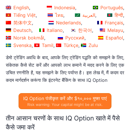
English
Indonesia
Português
Tiếng Việt
ไทย
العربية
हिन्दी
简体中文
Nederlands
Français
Deutsch
Italiano
한국어
Melayu
Norsk bokmål
Русский
Español
Svenska
Tamil
Türkçe
Zulu
डेमो ट्रेडिंग अवधि के बाद, आपके लिए ट्रेडिंग पद्धति को समझने के लिए,
संकेतक कैसे सेट करें और आपको लाभ कमाने में मदद करने के लिए एक
उचित रणनीति है, यह समझने के लिए पर्याप्त है। इस लेख में, मैं कदम दर
कदम मार्गदर्शन करूंगा कि इंटरनेट बैंकिंग के साथ IQ Option
IQ Option पंजीकृत करें और $१०,००० मुफ्त पाएं
Risk warning: Your capital might be at risk.
तीन आसान चरणों के साथ IQ Option खाते में पैसे
कैसे जमा करें