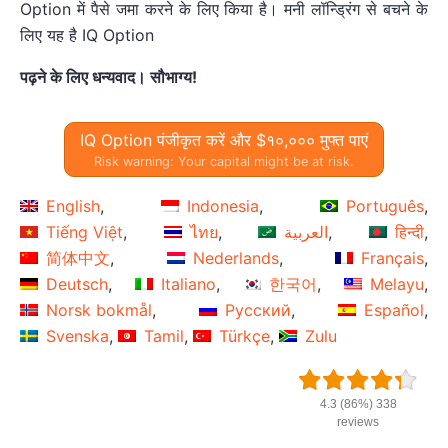
Option में पैसे जमा करने के लिए किया है। मनी लॉन्ड्रिंग से बचने के
लिए यह है IQ Option
पढ़ने के लिए धन्यवाद। सौभाग्य!
IQ Option पंजीकृत करें और $१०,००० मुफ्त पाएं
Risk warning: Your capital might be at risk.
English
Indonesia
Português
Tiếng Việt
ไทย
العربية
हिन्दी
简体中文
Nederlands
Français
Deutsch
Italiano
한국어
Melayu
Norsk bokmål
Русский
Español
Svenska
Tamil
Türkçe
Zulu
4.3 (86%) 338
reviews