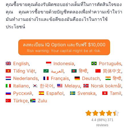
คุณซื้อขายคุณต้องรับผิดชอบอย่างเต็มที่ในการตัดสินใจของ
คุณ คุณควรซื้อขายด้วยบัญชีทดลองเพื่อทำความเข้าใจว่า
มันทำงานอย่างไรและข้อดีของมันคืออะไรในการใช้
ประโยชน์
ลงทะเบียน IQ Option และรับฟรี $10,000
Risk warning: Your capital might be at risk.
English
Indonesia
Português
Tiếng Việt
العربية
हिन्दी
简体中文
Nederlands
Français
Deutsch
हिन्दी
Italiano
한국어
Melayu
Norsk bokmål
Русский
Español
Svenska
Tamil
Türkçe
Zulu
4.4 (88%) 371
reviews