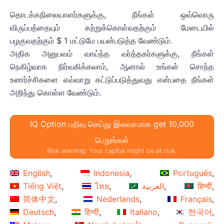
தொடக்கநிலையாளர்களுக்கு, நீங்கள் ஒவ்வொரு
விருப்பத்தையும் கற்றுக்கொள்வதற்கும் மேடையில்
பழகுவதற்கும் $ 1 மட்டுமே பயன்படுத்த வேண்டும்.
அதிக அனுபவம் வாய்ந்த வர்த்தகர்களுக்கு, நீங்கள்
நெகிழ்வாக நிர்வகிக்கலாம், ஆனால் உங்கள் சொந்த
உணர்ச்சிகளை எவ்வாறு கட்டுப்படுத்துவது என்பதை நீங்கள்
அறிந்து கொள்ள வேண்டும்.
IQ Option பதிவு செய்து இலவசமாக get 10,000
பெறுங்கள்
Risk warning: Your capital might be at risk.
English
Indonesia
Português
Tiếng Việt
ไทย
العربية
हिन्दी
简体中文
Nederlands
Français
Deutsch
हिन्दी
Italiano
한국어