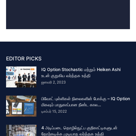
EDITOR PICKS
IQ Option Stochastic மற்றும் Heiken Ashi
உடன் குறுகிய வர்த்தக உத்தி
ஜனவரி 2, 2023
பிவோட் புள்ளிகள் நிலைகளின் போக்கு – IQ Option
மிகவும் பாதுகாப்பான நீண்ட கால...
டிசம்பர் 15, 2022
4 அடிப்படை தொழில்நுட்ப குறிகாட்டிகளுடன்
தோற்கடிக்க முடியாத வர்த்தக உத்தி