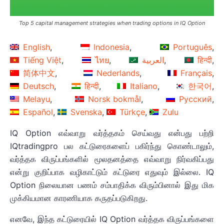
Top 5 capital management strategies when trading options in IQ Option
English
Indonesia
Português
Tiếng Việt
ไทย
العربية
हिन्दी
简体中文
Nederlands
Français
Deutsch
हिन्दी
Italiano
한국어
Melayu
Norsk bokmål
Русский
Español
Svenska
Türkçe
Zulu
IQ Option எவ்வாறு வர்த்தகம் செய்வது என்பது பற்றி
IQtradingpro பல கட்டுரைகளைப் பகிர்ந்து கொண்டாலும்,
வர்த்தக விருப்பங்களில் மூலதனத்தை எவ்வாறு நிர்வகிப்பது
என்று குறிப்பாக வழிகாட்டும் கட்டுரை எதுவும் இல்லை. IQ
Option நிலையான பணம் சம்பாதிக்க விரும்பினால் இது மிக
முக்கியமான காரணியாக கருதப்படுகிறது.
எனவே, இந்த கட்டுரையில் IQ Option வர்த்தக விருப்பங்களை