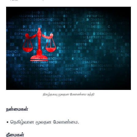
நிகழ்தகவு மூலதன மேலாண்மை உத்தி
நன்மைகள்
• நெகிழ்வான மூலதன மேலாண்மை.
தீமைகள்