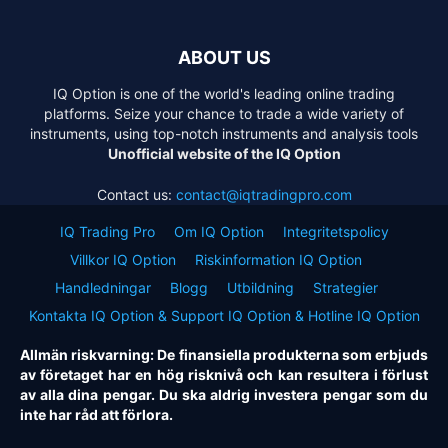
ABOUT US
IQ Option is one of the world's leading online trading
platforms. Seize your chance to trade a wide variety of
instruments, using top-notch instruments and analysis tools
Unofficial website of the IQ Option
Contact us:
contact@iqtradingpro.com
IQ Trading Pro
Om IQ Option
Integritetspolicy
Villkor IQ Option
Riskinformation IQ Option
Handledningar
Blogg
Utbildning
Strategier
Kontakta IQ Option & Support IQ Option & Hotline IQ Option
Allmän riskvarning: De finansiella produkterna som erbjuds
av företaget har en hög risknivå och kan resultera i förlust
av alla dina pengar. Du ska aldrig investera pengar som du
inte har råd att förlora.