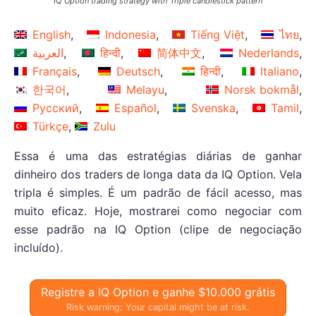
IQ Option trading strategy with Triple candlestick pattern
English
Indonesia
Tiếng Việt
ไทย
العربية
हिन्दी
简体中文
Nederlands
Français
Deutsch
हिन्दी
Italiano
한국어
Melayu
Norsk bokmål
Русский
Español
Svenska
Tamil
Türkçe
Zulu
Essa é uma das estratégias diárias de ganhar
dinheiro dos traders de longa data da IQ Option. Vela
tripla é simples. É um padrão de fácil acesso, mas
muito eficaz. Hoje, mostrarei como negociar com
esse padrão na IQ Option (clipe de negociação
incluído).
Registre a IQ Option e ganhe $10.000 grátis
Risk warning: Your capital might be at risk.