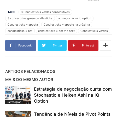
TAGS
3 Candlesticks verdes consecutivos
3 consecutive green candlesticks
ao negociar na iq option
Candlesticks = aposta
Candlesticks = aposte na próxima
candlesticks = bet
candlesticks = bet the next
Candlesticks verdes
Candlesticks vermelhos
Castiçal de martelo
Castiçal japonês
castiçal padrão
Castiçal triplo
ciclo de negociação
Facebook
Twitter
Pinterest
clipe de negociação
Como negociar
Como negociar a IQ Option
como negociar iqoption
como trabalhar IQ Option
como trabalhar iqoption
controlar a emoção da negociação
Controle as emoções ao negociar
Controle emoções
de velas
ARTIGOS RELACIONADOS
estratégia comercial
estratégia de negociação
MAIS DO MESMO AUTOR
Estratégia de negociação da IQ Option
Estratégia de negociação de opções
Estratégia de negociação curta com
estratégia de negociação IQ Option
Estratégias IQ Option
Stochastic e Heiken Ashi na IQ
Estrela cadente
gestão de capital
Gestão de capital em Martingale
Option
Estratégias
gráfico de castiçal
Gráfico de velas japonesas
horário de Negócios
IQ Option
IQ Option como trabalhar
Tendência de Níveis de Pivot Points