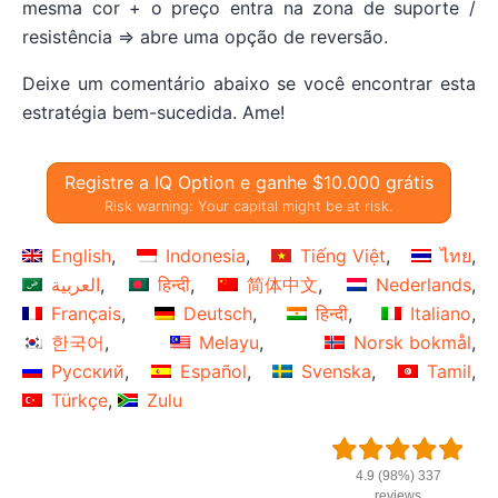
mesma cor + o preço entra na zona de suporte /
resistência => abre uma opção de reversão.
Deixe um comentário abaixo se você encontrar esta
estratégia bem-sucedida. Ame!
Registre a IQ Option e ganhe $10.000 grátis
Risk warning: Your capital might be at risk.
English
Indonesia
Tiếng Việt
ไทย
العربية
हिन्दी
简体中文
Nederlands
Français
Deutsch
हिन्दी
Italiano
한국어
Melayu
Norsk bokmål
Русский
Español
Svenska
Tamil
Türkçe
Zulu
4.9 (98%) 337
reviews