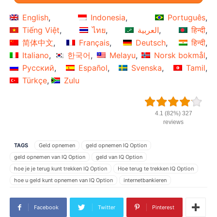
English
Indonesia
Português
Tiếng Việt
ไทย
العربية
हिन्दी
简体中文
Français
Deutsch
हिन्दी
Italiano
한국어
Melayu
Norsk bokmål
Русский
Español
Svenska
Tamil
Türkçe
Zulu
4.1 (82%) 327
reviews
TAGS
Geld opnemen
geld opnemen IQ Option
geld opnemen van IQ Option
geld van IQ Option
hoe je je terug kunt trekken IQ Option
Hoe terug te trekken IQ Option
hoe u geld kunt opnemen van IQ Option
internetbankieren
intrekken IQ Option
IQ Option account
IQ Option geldopname
IQ Option gratis intrekken
IQ Option intrekken
Facebook
Twitter
Pinterest
IQ Option intrekken probleem
IQ Option intrekking