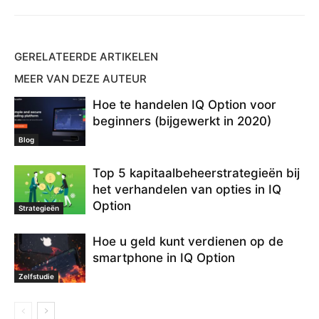
IQ Option Intrekkingstips
IQ Option online bankieren
IQ Option opname gratis
IQ Option opnamekosten
IQ Option trek je terug naar de bank
GERELATEERDE ARTIKELEN
IQ Option trek je terug naar een bankrekening
online bankieren
MEER VAN DEZE AUTEUR
opnameverzoek
optie intrekking
terugtrekken uit IQ Option
trek een winst uit IQ Option
verzoek intrekken IQ Option
Hoe te handelen IQ Option voor
voldoen aan uw internetbankierrekening
win winsten uit IQ Option
beginners (bijgewerkt in 2020)
Blog
Top 5 kapitaalbeheerstrategieën bij
het verhandelen van opties in IQ
Option
Strategieën
Hoe u geld kunt verdienen op de
smartphone in IQ Option
Zelfstudie