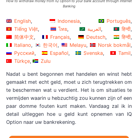
How to withdraw money from IQ Option to your bank account through Internet
Banking
English
Indonesia
Português
Tiếng Việt
ไทย
العربية
हिन्दी
简体中文
Français
Deutsch
हिन्दी
Italiano
한국어
Melayu
Norsk bokmål
Русский
Español
Svenska
Tamil
Türkçe
Zulu
Nadat u bent begonnen met handelen en winst hebt
gemaakt met echt geld, moet u zich terugtrekken om
te beschermen wat u verdient. Het is om situaties te
vermijden waarin u hebzuchtig zou kunnen zijn of een
paar domme fouten kunt maken. Vandaag zal ik in
detail uitleggen hoe u geld kunt opnemen van IQ
Option naar uw bankrekening.