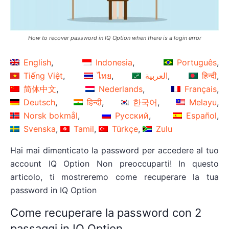
How to recover password in IQ Option when there is a login error
English
Indonesia
Português
Tiếng Việt
ไทย
العربية
हिन्दी
简体中文
Nederlands
Français
Deutsch
हिन्दी
한국어
Melayu
Norsk bokmål
Русский
Español
Svenska
Tamil
Türkçe
Zulu
Hai mai dimenticato la password per accedere al tuo
account IQ Option Non preoccuparti! In questo
articolo, ti mostreremo come recuperare la tua
password in IQ Option
Come recuperare la password con 2
passaggi in IQ Option