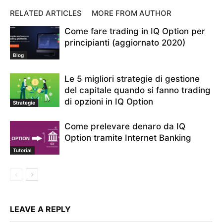
Non riesco ad accedere al mio account IQ Option
RELATED ARTICLES
MORE FROM AUTHOR
password di accesso di IQ Option dimenticata
Come fare trading in IQ Option per
password di accesso IQ Option persa
password dimenticata
principianti (aggiornato 2020)
recuperare la password dell'account IQ Option
recuperare la password in IQ Option
recupero password iqoption
Blog
Registrazione IQ Option
registrazione iqoption
Le 5 migliori strategie di gestione
supporta l' IQ Option
del capitale quando si fanno trading
di opzioni in IQ Option
Strategie
Come prelevare denaro da IQ
Option tramite Internet Banking
Tutorial
LEAVE A REPLY