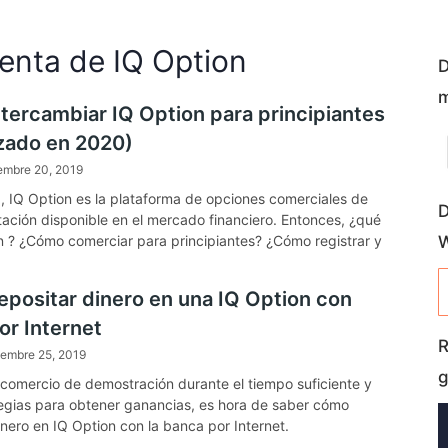
cuenta de IQ Option
D
m
tercambiar IQ Option para principiantes
izado en 2020)
embre 20, 2019
, IQ Option es la plataforma de opciones comerciales de
D
ación disponible en el mercado financiero. Entonces, ¿qué
n ? ¿Cómo comerciar para principiantes? ¿Cómo registrar y
 cuenta? ¿Guía para depositar y retirar de IQ Option ?
positar dinero en una IQ Option con
or Internet
R
iembre 25, 2019
g
l comercio de demostración durante el tiempo suficiente y
tegias para obtener ganancias, es hora de saber cómo
inero en IQ Option con la banca por Internet.