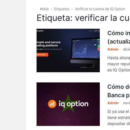
Inicio
Etiquetas
Verificar la cuenta de IQ Option
Etiqueta: verificar la 
Cómo in
(actual
Admin
-
dici
Hasta ahora
mayor reput
es IQ Optio
verificar la
Cómo de
Banca p
Admin
-
nov
Si ya usa e
tiene estra
depositar d