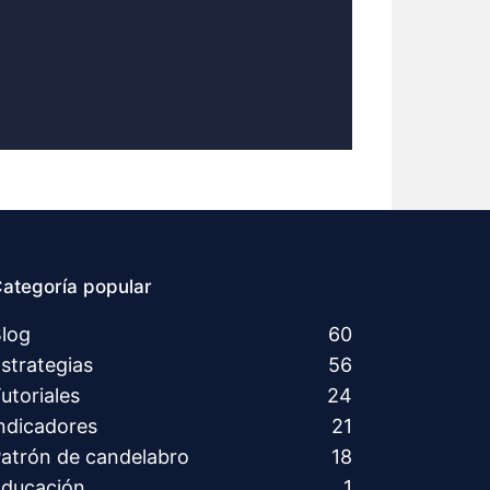
ategoría popular
log
60
strategias
56
utoriales
24
ndicadores
21
atrón de candelabro
18
ducación
1