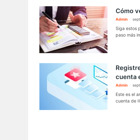
Cómo ve
Admin
-
sept
Siga estos p
paso más im
Registre
cuenta 
Admin
-
sept
Este es el a
cuenta de I