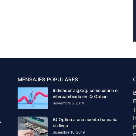
MENSAJES POPULARES
C
Indicador ZigZag: cómo usarlo e
B
intercambiarlo en IQ Option
E
noviembre 5, 2019
T
I
IQ Option a una cuenta bancaria
s
en línea
P
diciembre 16, 2019
E