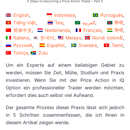
5 Steps to becoming a Price Action Trader – Part 5
English
Indonesia
Português
Tiếng Việt
ไทย
العربية
हिन्दी
简体中文
Nederlands
Français
हिन्दी
Italiano
한국어
Melayu
Norsk bokmål
Русский
Español
Svenska
Tamil
Türkçe
Zulu
Um ein Experte auf einem beliebigen Gebiet zu
werden, müssen Sie Zeit, Mühe, Studium und Praxis
investieren. Wenn Sie mit der Price Action in IQ
Option ein professioneller Trader werden möchten,
erfordert dies auch selbst viel Aufwand.
Der gesamte Prozess dieser Praxis lässt sich jedoch
in 5 Schritten zusammenfassen, die ich Ihnen in
diesem Artikel zeigen werde.