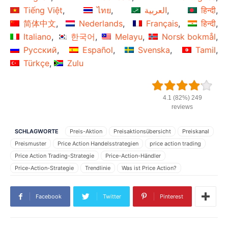
Tiếng Việt
ไทย
العربية
हिन्दी
简体中文
Nederlands
Français
हिन्दी
Italiano
한국어
Melayu
Norsk bokmål
Русский
Español
Svenska
Tamil
Türkçe
Zulu
4.1 (82%) 249
reviews
SCHLAGWORTE
Preis-Aktion
Preisaktionsübersicht
Preiskanal
Preismuster
Price Action Handelsstrategien
price action trading
Price Action Trading-Strategie
Price-Action-Händler
Price-Action-Strategie
Trendlinie
Was ist Price Action?
Facebook
Twitter
Pinterest