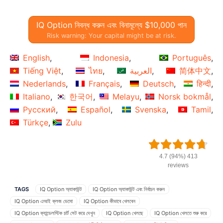
IQ Option নিবন্ধ করুন এবং বিনামূল্যে $10,000 পান
Risk warning: Your capital might be at risk.
English
Indonesia
Português
Tiếng Việt
ไทย
العربية
简体中文
Nederlands
Français
Deutsch
हिन्दी
Italiano
한국어
Melayu
Norsk bokmål
Русский
Español
Svenska
Tamil
Türkçe
Zulu
4.7 (94%) 413
reviews
TAGS
IQ Option অ্যাকাউন্ট
IQ Option অ্যাকাউন্ট এবং নির্বাচন করুন
IQ Option এআই ক্লজ ডেমো
IQ Option কীভাবে খেলবেন
IQ Option ক্যান্ডেলস্টিক চার্ট সেট করে দেখুন
IQ Option খেলছে
IQ Option খেলতে শুরু করে