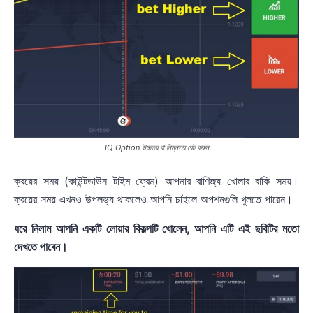
IQ Option উচ্চতর বা নিম্নতর বেট করুন
ক্রয়ের সময় (কাউন্টডাউন টাইম ফ্রেম) আপনার বাণিজ্য খোলার বাকি সময়।
ক্রয়ের সময় এখনও উপলভ্য থাকলেও আপনি চাইলে অপশনগুলি খুলতে পারেন।
ধরে নিলাম আপনি একটি লোয়ার বিকল্পটি খোলেন, আপনি এটি এই ছবিটির মতো
দেখতে পাবেন।