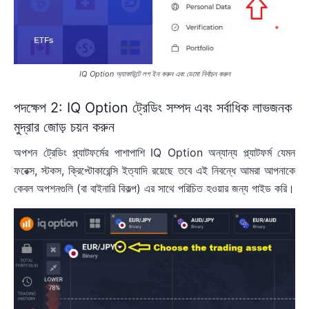
IQ Option অ্যাকাউন্টে লগ ইন করুন এবং ডেমো নির্বাচন করুন
পদক্ষেপ 2: IQ Option ট্রেডিং সম্পদ এবং সর্বাধিক লাভজনক
মুদ্রার জোড় চয়ন করুন
অপশন ট্রেডিং প্ল্যাটফর্মের পাশাপাশি IQ Option অন্যান্য প্ল্যাটফর্ম যেমন
ফরেক্স, স্টকস, ক্রিপ্টোকারেন্সি ইত্যাদি রয়েছে তবে এই নিবন্ধে আমরা আপনাকে
কেবল অপশনগুলি (বা বাইনারি বিকল্প) এর সাথে পরিচিত হওয়ার জন্য গাইড করি।