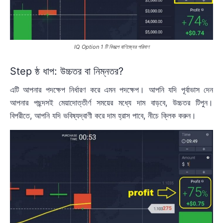
IQ Option 1 টি বিকল্পে বাণিজ্যের পরিমাণ
Step ষ্ঠ ধাপ: উচ্চতর বা নিম্নতর?
এটি আপনার পদক্ষেপ নির্ধারণ করে এমন পদক্ষেপ। আপনি যদি পূর্বাভাস দেন
আপনার পছন্দসই মেয়াদোত্তীর্ণ সময়ের মধ্যে দাম বাড়বে, উচ্চতর টিপুন।
বিপরীতে, আপনি যদি ভবিষ্যদ্বাণী করে দাম হ্রাস পাবে, নীচে ক্লিক করুন।