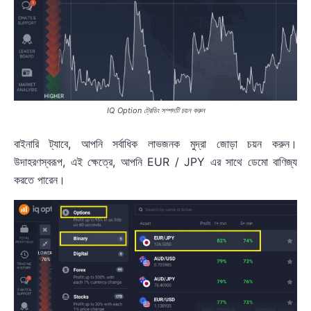
IQ Option ট্রেডিং সম্পদটি চয়ন করুন
বাইনারি ট্যাবে, আপনি সর্বাধিক লাভজনক মুদ্রা জোড়া চয়ন করুন।
উদাহরণস্বরূপ, এই ক্ষেত্রে, আপনি EUR / JPY এর সাথে ডেমো বাণিজ্য
করতে পারেন।