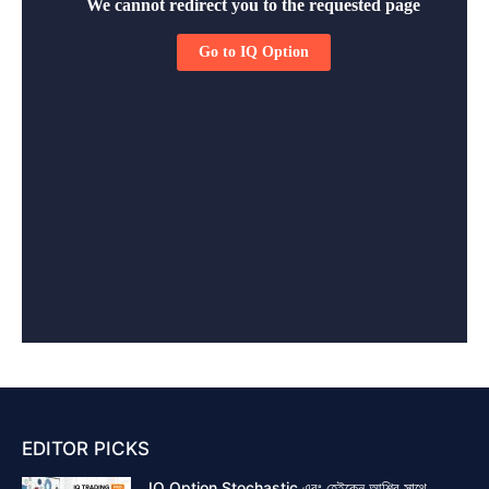
EDITOR PICKS
IQ Option Stochastic এবং হেইকেন আশির সাথে