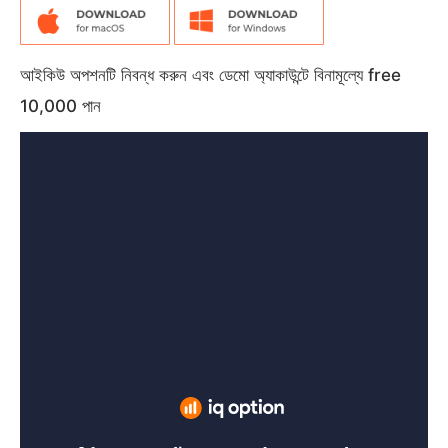
আইকিউ অপশনটি নিবন্ধ করুন এবং ডেমো অ্যাকাউন্টে বিনামূল্যে free
10,000 পান