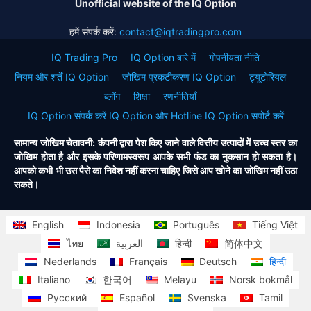
Unofficial website of the IQ Option
हमें संपर्क करें:
contact@iqtradingpro.com
IQ Trading Pro
IQ Option बारे में
गोपनीयता नीति
नियम और शर्तें IQ Option
जोखिम प्रकटीकरण IQ Option
ट्यूटोरियल
ब्लॉग
शिक्षा
रणनीतियाँ
IQ Option संपर्क करें IQ Option और Hotline IQ Option सपोर्ट करें
सामान्य जोखिम चेतावनी: कंपनी द्वारा पेश किए जाने वाले वित्तीय उत्पादों में उच्च स्तर का
जोखिम होता है और इसके परिणामस्वरूप आपके सभी फंड का नुकसान हो सकता है।
आपको कभी भी उस पैसे का निवेश नहीं करना चाहिए जिसे आप खोने का जोखिम नहीं उठा
सकते।
English
Indonesia
Português
Tiếng Việt
ไทย
العربية
हिन्दी
简体中文
Nederlands
Français
Deutsch
हिन्दी
Italiano
한국어
Melayu
Norsk bokmål
Русский
Español
Svenska
Tamil