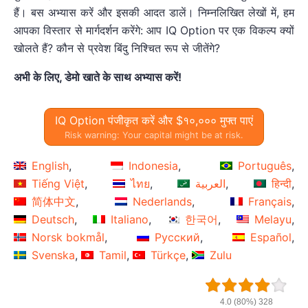
हैं। बस अभ्यास करें और इसकी आदत डालें। निम्नलिखित लेखों में, हम
आपका विस्तार से मार्गदर्शन करेंगे: आप IQ Option पर एक विकल्प क्यों
खोलते हैं? कौन से प्रवेश बिंदु निश्चित रूप से जीतेंगे?
अभी के लिए, डेमो खाते के साथ अभ्यास करें!
IQ Option पंजीकृत करें और $१०,००० मुफ्त पाएं
Risk warning: Your capital might be at risk.
English
Indonesia
Português
Tiếng Việt
ไทย
العربية
हिन्दी
简体中文
Nederlands
Français
Deutsch
Italiano
한국어
Melayu
Norsk bokmål
Русский
Español
Svenska
Tamil
Türkçe
Zulu
4.0 (80%) 328