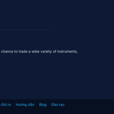
r chance to trade a wide variety of instruments,
 Rủi ro
Hướng dẫn
Blog
Đào tạo