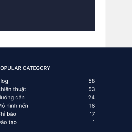
POPULAR CATEGORY
log
58
hiến thuật
53
Hướng dẫn
24
ô hình nến
18
hỉ báo
17
ào tạo
1