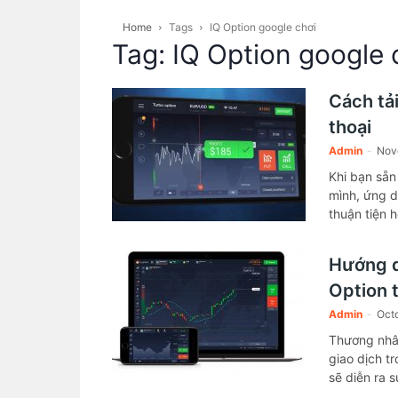
Home
Tags
IQ Option google chơi
Tag: IQ Option google 
Cách tải
thoại
Admin
-
Nov
Khi bạn sẵn
mình, ứng d
thuận tiện h
Hướng d
Option 
Admin
-
Octo
Thương nhân
giao dịch tr
sẽ diễn ra 