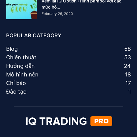
Xem lại IQ Option : Hình parabol với các
mức hỗ...
February 26, 2020
POPULAR CATEGORY
Blog
58
Chiến thuật
53
Hướng dẫn
24
Mô hình nến
18
Chỉ báo
17
Đào tạo
1