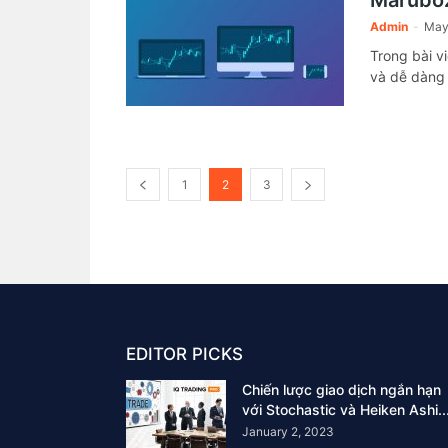
Marubo
Admin
-
May
Trong bài vi
và dễ dàng
1
2
3
EDITOR PICKS
Chiến lược giao dịch ngắn hạn
với Stochastic và Heiken Ashi..
January 2, 2023