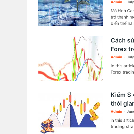
Admin
-
July
Mô hình Gar
trở thành m
biến thể hà
Cách sử
Forex t
Admin
-
July
In this arti
Forex tradi
Kiếm $ 
thời gia
Admin
-
Jun
in this arti
trading str