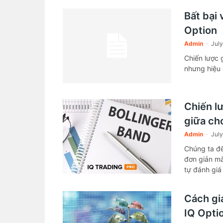
Bất bại 
Option
Admin
-
July
Chiến lược 
nhưng hiệu 
Chiến lư
giữa ch
Admin
-
July
Chúng ta đế
đơn giản mà
tự đánh giá
thể kiếm ti
Cách gi
IQ Opti