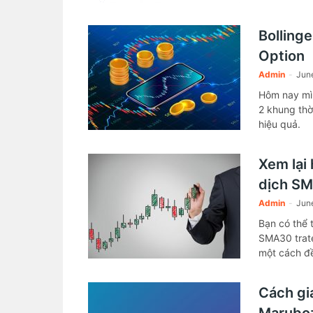
Bollinge
Option
Admin
-
June
Hôm nay mìn
2 khung thờ
hiệu quả.
Xem lại
dịch SM
Admin
-
June
Bạn có thể 
SMA30 trate
một cách đ
Cách gi