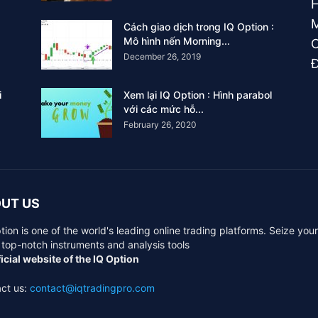
M
Cách giao dịch trong IQ Option :
Mô hình nến Morning...
C
December 26, 2019
Đ
i
Xem lại IQ Option : Hình parabol
với các mức hỗ...
February 26, 2020
UT US
tion is one of the world's leading online trading platforms. Seize you
 top-notch instruments and analysis tools
icial website of the IQ Option
ct us:
contact@iqtradingpro.com