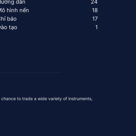
Hướng dẫn
24
ô hình nến
18
hỉ báo
17
ào tạo
1
r chance to trade a wide variety of instruments,