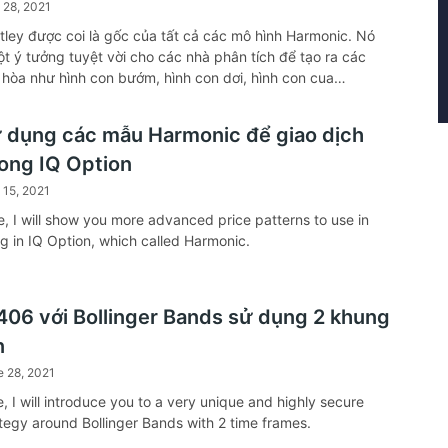
 28, 2021
tley được coi là gốc của tất cả các mô hình Harmonic. Nó
ột ý tưởng tuyệt vời cho các nhà phân tích để tạo ra các
i hòa như hình con bướm, hình con dơi, hình con cua…
 dụng các mẫu Harmonic để giao dịch
rong IQ Option
 15, 2021
cle, I will show you more advanced price patterns to use in
ng in IQ Option, which called Harmonic.
406 với Bollinger Bands sử dụng 2 khung
n
e 28, 2021
cle, I will introduce you to a very unique and highly secure
ategy around Bollinger Bands with 2 time frames.