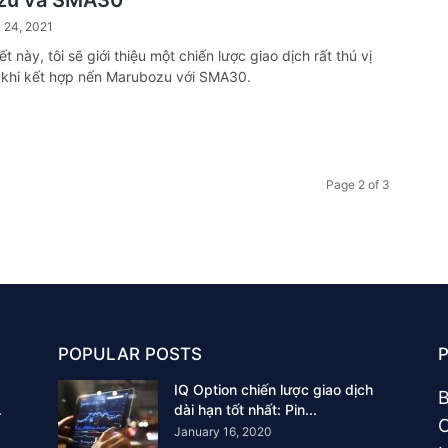
zu và SMA30
 24, 2021
ết này, tôi sẽ giới thiệu một chiến lược giao dịch rất thú vị
 khi kết hợp nến Marubozu với SMA30.
Page 2 of 3
POPULAR POSTS
IQ Option chiến lược giao dịch
B
.
dài hạn tốt nhất: Pin...
C
January 16, 2020