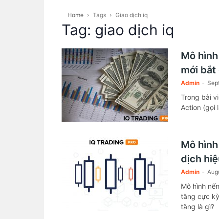
Home
Tags
Giao dịch iq
Tag: giao dịch iq
Mô hình
mới bắt
Admin
-
Sep
Trong bài vi
Action (gọi
Mô hình
dịch hiệ
Admin
-
Augu
Mô hình nến
tăng cực kỳ
tăng là gì?