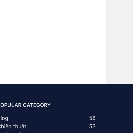
POPULAR CATEGORY
log
58
hiến thuật
53