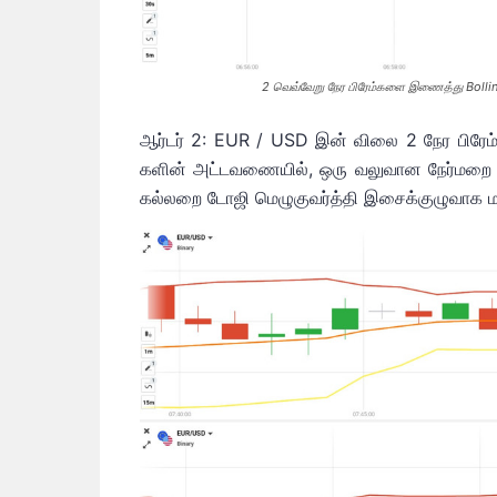
2 வெவ்வேறு நேர பிரேம்களை இணைத்து Bollin
ஆர்டர் 2: EUR / USD இன் விலை 2 நேர பிரேம்க
களின் அட்டவணையில், ஒரு வலுவான நேர்மறை மர
கல்லறை டோஜி மெழுகுவர்த்தி இசைக்குழுவாக மாற