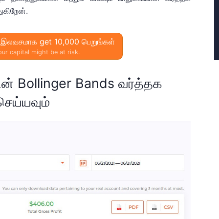
ுகிறேன்.
ு இலவசமாக get 10,000 பெறுங்கள்
ur capital might be at risk.
ன் Bollinger Bands வர்த்தக
ெய்யவும்