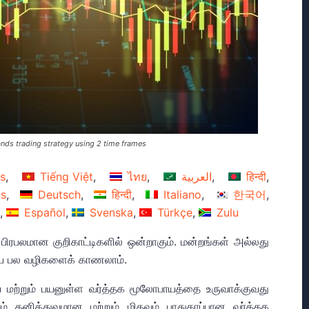
nds trading strategy using 2 time frames
s
Tiếng Việt
ไทย
العربية
हिन्दी
is
Deutsch
हिन्दी
Italiano
한국어
Español
Svenska
Türkçe
Zulu
் பிரபலமான குறிகாட்டிகளில் ஒன்றாகும். மன்றங்கள் அல்லது
ய்ய பல வழிகளைக் காணலாம்.
 மற்றும் பயனுள்ள வர்த்தக மூலோபாயத்தை உருவாக்குவது
ும் தனித்துவமான மற்றும் மிகவும் பாதுகாப்பான வர்த்தக