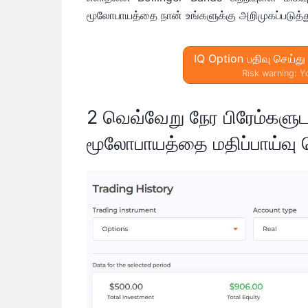
மூலோபாயத்தை நான் உங்களுக்கு அறிமுகப்படுத்த
IQ Option பதிவு செய்த
Risk warning: Yo
2 வெவ்வேறு நேர பிரேம்களுட
மூலோபாயத்தை மதிப்பாய்வு ச