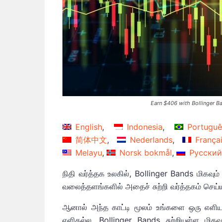
Earn $406 with Bollinger Ba
English
Indonesia
Portuguê
简体中文
Nederlands
França
Melayu
Norsk bokmål
Русский
நிதி வர்த்தக உலகில், Bollinger Bands மிகவும
வலைத்தளங்களில் அதைச் சுற்றி வர்த்தகம் செ
ஆனால் அந்த காட்டி மூலம் உங்களை ஒரு எளிய
எளிதல்ல. Bollinger Bands சுற்றியுள்ள மிகவ