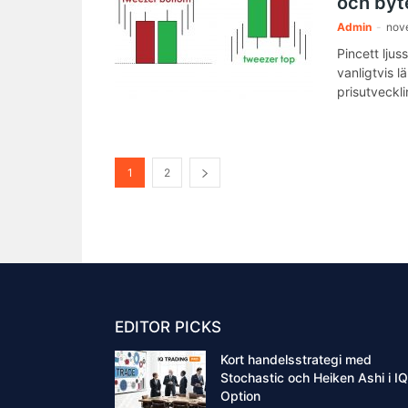
och byte
Admin
-
nov
Pincett lju
vanligtvis l
prisutveckli
1
2
EDITOR PICKS
Kort handelsstrategi med
Stochastic och Heiken Ashi i IQ
Option