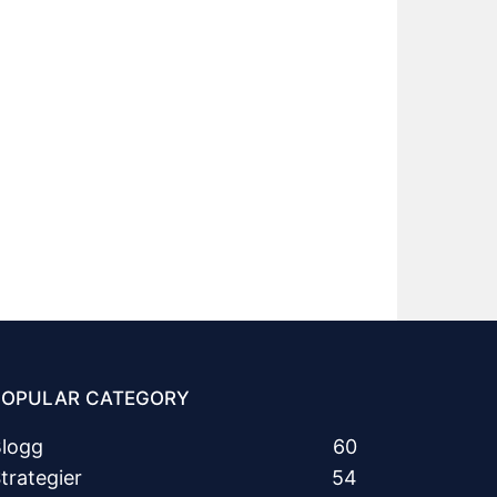
POPULAR CATEGORY
logg
60
trategier
54