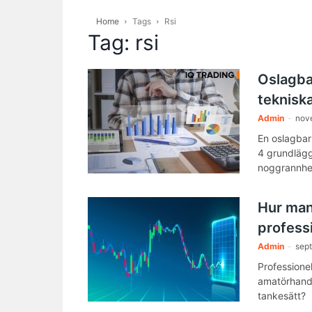
Home
Tags
Rsi
Tag: rsi
Oslagba
tekniska
Admin
-
nov
En oslagbar
4 grundlägg
noggrannhe
Hur man
profess
Admin
-
sep
Professionel
amatörhandla
tankesätt?