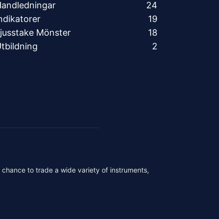
andledningar
24
ndikatorer
19
jusstake Mönster
18
tbildning
2
r chance to trade a wide variety of instruments,