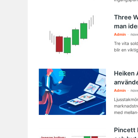
Three W
man iden
Admin
-
nov
Tre vita so
blir en vikt
Heiken 
använde
Admin
-
nov
Ljusstakmöns
marknadstre
med mellan-
Pincett 