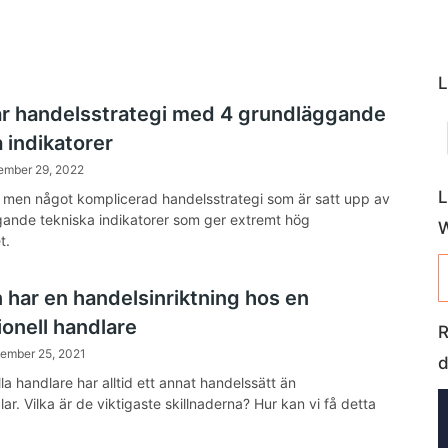
L
r handelsstrategi med 4 grundläggande
 indikatorer
ember 29, 2022
L
 men något komplicerad handelsstrategi som är satt upp av
ande tekniska indikatorer som ger extremt hög
t.
 har en handelsinriktning hos en
ionell handlare
R
tember 25, 2021
d
la handlare har alltid ett annat handelssätt än
r. Vilka är de viktigaste skillnaderna? Hur kan vi få detta