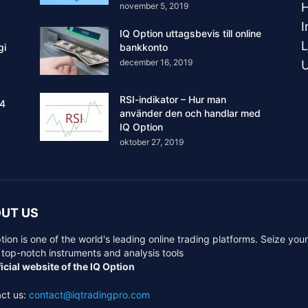
H
november 5, 2019
I
IQ Option uttagsbevis till online
L
gi
bankkonto
december 16, 2019
U
RSI-indikator – Hur man
 4
använder den och handlar med
IQ Option
oktober 27, 2019
UT US
tion is one of the world's leading online trading platforms. Seize you
 top-notch instruments and analysis tools
icial website of the IQ Option
ct us:
contact@iqtradingpro.com