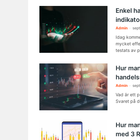
Enkel h
indikato
Admin
-
sep
Idag kommer
mycket effe
testats av p
Hur man
handels
Admin
-
sep
Vad är ett 
Svaret på de
Hur man
med 3 RS