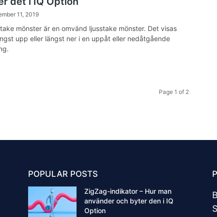
r det i IQ Option
ember 11, 2019
sstake mönster är en omvänd ljusstake mönster. Det visas
ängst upp eller längst ner i en uppåt eller nedåtgående
ng.
Page 1 of 2
POPULAR POSTS
ZigZag-indikator – Hur man
B
använder och byter den i IQ
S
Option