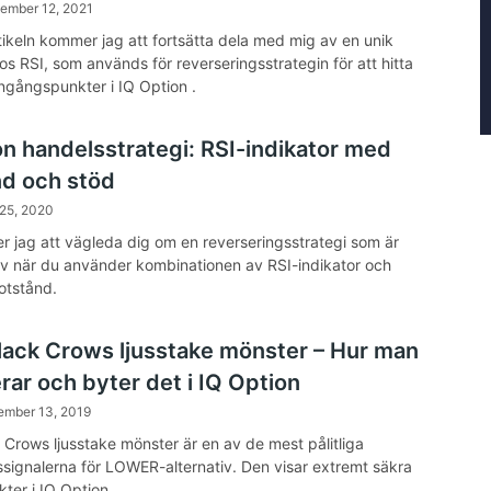
tember 12, 2021
rtikeln kommer jag att fortsätta dela med mig av en unik
s RSI, som används för reverseringsstrategin för att hitta
ingångspunkter i IQ Option .
on handelsstrategi: RSI-indikator med
d och stöd
 25, 2020
 jag att vägleda dig om en reverseringsstrategi som är
iv när du använder kombinationen av RSI-indikator och
otstånd.
lack Crows ljusstake mönster – Hur man
erar och byter det i IQ Option
ember 13, 2019
 Crows ljusstake mönster är en av de mest pålitliga
ssignalerna för LOWER-alternativ. Den visar extremt säkra
ter i IQ Option .