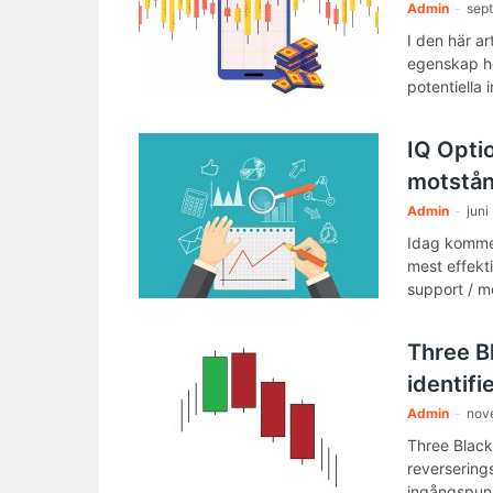
Admin
-
sep
I den här a
egenskap ho
potentiella 
IQ Opti
motstån
Admin
-
juni
Idag kommer
mest effekt
support / m
Three B
identifi
Admin
-
nov
Three Black
reversering
ingångspunk