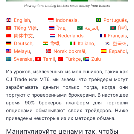
How options trading brokers scam money from traders
English
Indonesia
Português
Tiếng Việt
ไทย
العربية
हिन्दी
简体中文
Nederlands
Français
Deutsch
हिन्दी
Italiano
한국어
Melayu
Norsk bokmål
Español
Svenska
Tamil
Türkçe
Zulu
Из уроков, извлеченных из мошенников, таких как
CJ Trade или MT6, мы знаем, что трейдеры могут
зарабатывать деньги только тогда, когда они
торгуют с проверенными брокерами. В настоящее
время 90% брокеров платформ для торговли
опционами обманывают своих трейдеров. Ниже
приведены некоторые из их методов обмана.
Манипулируйте ценами так, чтобы