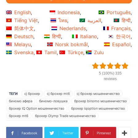
English
Indonesia
Português
Tiếng Việt
ไทย
العربية
हिन्दी
简体中文
Nederlands
Français
Deutsch
हिन्दी
Italiano
한국어
Melayu
Norsk bokmål
Español
Svenska
Tamil
Türkçe
Zulu
5 (100%) 335
reviews
ТЕГИ
cj брокер
cj брокер mt6
cj брокер мошенничество
биномо афера
биномо-ловушка
брокер binomo мошенничество
брокер IQ Option мошенничество
брокер iqoption мошенничество
брокер mt6
брокер Olymp Trade мошенничество
брокерская торговля опционами
брокерский бинарный опцион
брокерский трюк
брокеры жульничают деньги
Facebook
Twitter
Pinterest