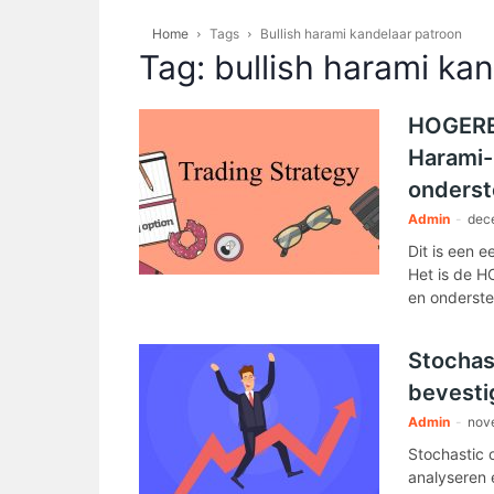
Home
Tags
Bullish harami kandelaar patroon
Tag: bullish harami ka
HOGERE 
Harami-
onderst
Admin
-
dec
Dit is een 
Het is de H
en onderste
Stochast
bevesti
Admin
-
nov
Stochastic o
analyseren 