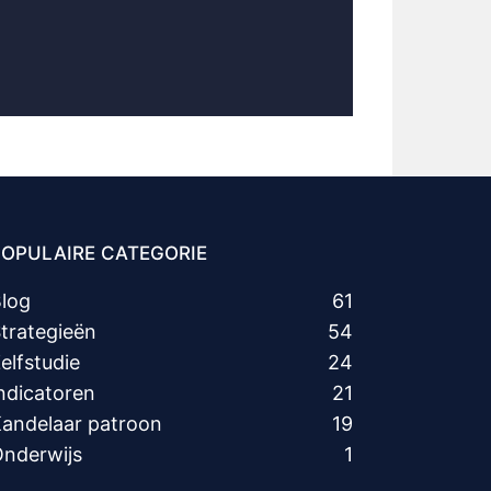
POPULAIRE CATEGORIE
log
61
trategieën
54
elfstudie
24
ndicatoren
21
andelaar patroon
19
nderwijs
1