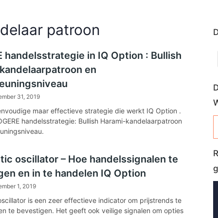
ndelaar patroon
D
handelsstrategie in IQ Option : Bullish
kandelaarpatroon en
euningsniveau
D
ember 31, 2019
eenvoudige maar effectieve strategie die werkt IQ Option .
OGERE handelsstrategie: Bullish Harami-kandelaarpatroon
uningsniveau.
R
ic oscillator – Hoe handelssignalen te
g
gen en in te handelen IQ Option
ember 1, 2019
scillator is een zeer effectieve indicator om prijstrends te
en te bevestigen. Het geeft ook veilige signalen om opties