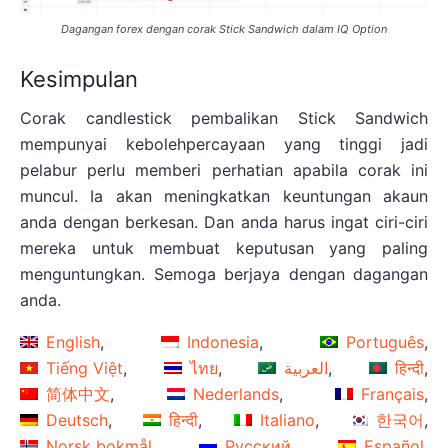
Dagangan forex dengan corak Stick Sandwich dalam IQ Option
Kesimpulan
Corak candlestick pembalikan Stick Sandwich
mempunyai kebolehpercayaan yang tinggi jadi
pelabur perlu memberi perhatian apabila corak ini
muncul. Ia akan meningkatkan keuntungan akaun
anda dengan berkesan. Dan anda harus ingat ciri-ciri
mereka untuk membuat keputusan yang paling
menguntungkan. Semoga berjaya dengan dagangan
anda.
English
Indonesia
Português
Tiếng Việt
ไทย
العربية
हिन्दी
简体中文
Nederlands
Français
Deutsch
हिन्दी
Italiano
한국어
Norsk bokmål
Русский
Español