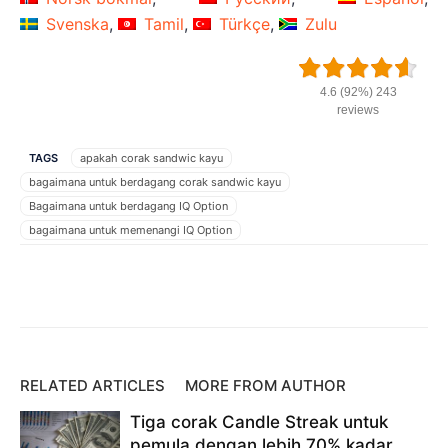
Svenska
Tamil
Türkçe
Zulu
4.6 (92%) 243
reviews
TAGS
apakah corak sandwic kayu
bagaimana untuk berdagang corak sandwic kayu
Bagaimana untuk berdagang IQ Option
bagaimana untuk memenangi IQ Option
cara menggunakan corak sandwic stick
Corak sandwic melekat
Dagangan IQ Option
IQ Option
iqoption
Facebook
Twitter
Pinterest
perdagangan corak sandwic tongkat
perdagangan iq
strategi corak sandwic stick
Strategi IQ Option
strategi IQ Option baharu
Strategi IQ Option untuk pemula
strategi perdagangan corak sandwic stick
RELATED ARTICLES
MORE FROM AUTHOR
Strategi perdagangan IQ Option
strategi perdagangan untuk pemula
Tiga corak Candle Streak untuk
Tongkat sandwic
pemula dengan lebih 70% kadar