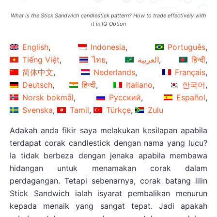
What is the Stick Sandwich candlestick pattern? How to trade effectively with
it in IQ Option
English
Indonesia
Português
Tiếng Việt
ไทย
العربية
हिन्दी
简体中文
Nederlands
Français
Deutsch
हिन्दी
Italiano
한국어
Norsk bokmål
Русский
Español
Svenska
Tamil
Türkçe
Zulu
Adakah anda fikir saya melakukan kesilapan apabila
terdapat corak candlestick dengan nama yang lucu?
Ia tidak berbeza dengan jenaka apabila membawa
hidangan untuk menamakan corak dalam
perdagangan. Tetapi sebenarnya, corak batang lilin
Stick Sandwich ialah isyarat pembalikan menurun
kepada menaik yang sangat tepat. Jadi apakah