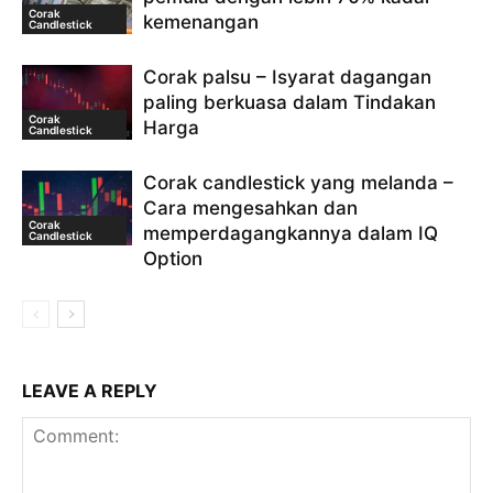
Corak
kemenangan
Candlestick
Corak palsu – Isyarat dagangan
paling berkuasa dalam Tindakan
Corak
Harga
Candlestick
Corak candlestick yang melanda –
Cara mengesahkan dan
Corak
memperdagangkannya dalam IQ
Candlestick
Option
LEAVE A REPLY