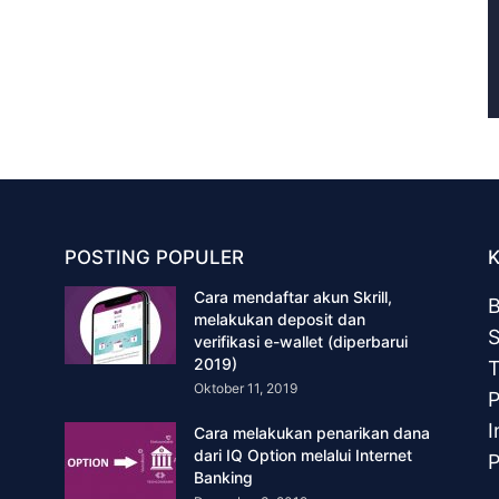
POSTING POPULER
Cara mendaftar akun Skrill,
B
melakukan deposit dan
S
verifikasi e-wallet (diperbarui
2019)
T
Oktober 11, 2019
P
I
Cara melakukan penarikan dana
dari IQ Option melalui Internet
P
Banking