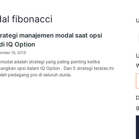
al fibonacci
U
trategi manajemen modal saat opsi
di IQ Option
ember 16, 2019
U
odal adalah strategi yang paling penting ketika
gkan opsi dalam IQ Option . Dan 5 strategi teratas ini
leh pedagang pro di seluruh dunia.
D
g