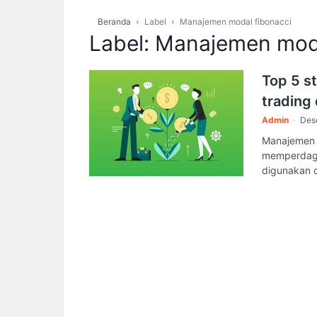
Beranda
Label
Manajemen modal fibonacci
Label: Manajemen mod
Top 5 s
trading 
Admin
-
Des
Manajemen m
memperdagan
digunakan o