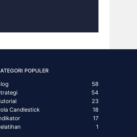
KATEGORI POPULER
log
58
trategi
54
utorial
23
ola Candlestick
18
ndikator
17
elatihan
1