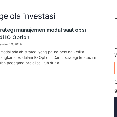
elola investasi
U
trategi manajemen modal saat opsi
di IQ Option
ember 16, 2019
U
odal adalah strategi yang paling penting ketika
gkan opsi dalam IQ Option . Dan 5 strategi teratas ini
leh pedagang pro di seluruh dunia.
D
g