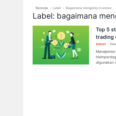
Beranda
Label
Bagaimana mengelola investasi
Label: bagaimana meng
Top 5 s
trading 
Admin
-
Des
Manajemen m
memperdagan
digunakan o