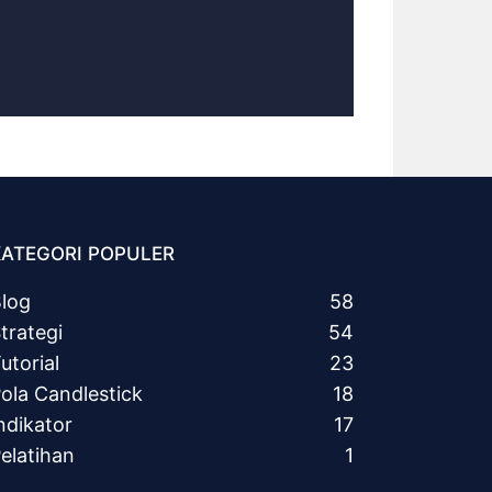
KATEGORI POPULER
log
58
trategi
54
utorial
23
ola Candlestick
18
ndikator
17
elatihan
1