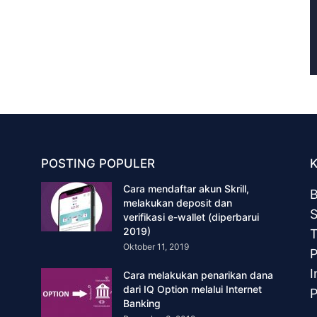
POSTING POPULER
Cara mendaftar akun Skrill,
B
melakukan deposit dan
S
verifikasi e-wallet (diperbarui
2019)
T
Oktober 11, 2019
P
I
Cara melakukan penarikan dana
dari IQ Option melalui Internet
P
Banking