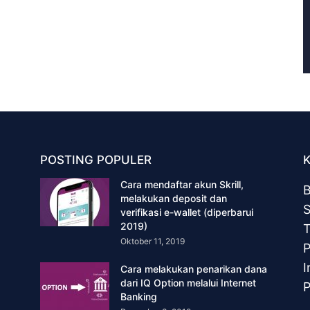
POSTING POPULER
Cara mendaftar akun Skrill,
B
melakukan deposit dan
S
verifikasi e-wallet (diperbarui
2019)
T
Oktober 11, 2019
P
I
Cara melakukan penarikan dana
dari IQ Option melalui Internet
P
Banking