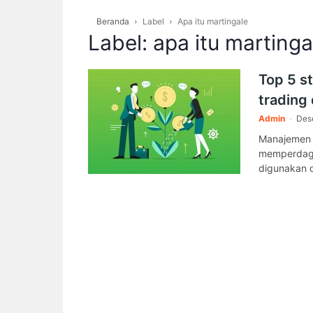
Beranda
Label
Apa itu martingale
Label: apa itu martinga
Top 5 s
trading 
Admin
-
Des
Manajemen m
memperdagan
digunakan o