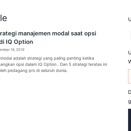
le
U
trategi manajemen modal saat opsi
di IQ Option
ember 16, 2019
U
odal adalah strategi yang paling penting ketika
gkan opsi dalam IQ Option . Dan 5 strategi teratas ini
leh pedagang pro di seluruh dunia.
D
g