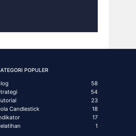
KATEGORI POPULER
log
58
trategi
54
utorial
23
ola Candlestick
18
ndikator
17
elatihan
1