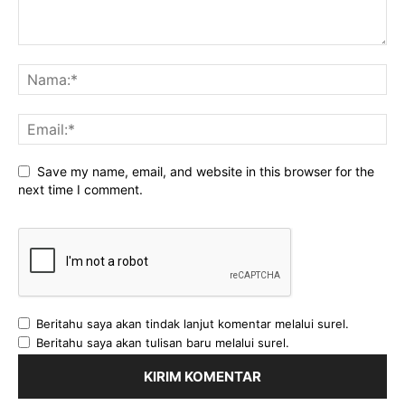
Tiga Gagak Hitam
Tiga kandil Black Crows
Tiga lilin Black Crows
tiga panduan gagak hitam
tiga panduan perdagangan gagak hitam
tiga panduan pola gagak hitam
Tiga pola Black Crows
tiga pola kandil
tiga pola kandil black
Tiga pola kandil Black Crows
Tiga pola lilin Black Crows
titik masuk
Titik masuk IQ Option
tren pembalikan
uptrend ke downtrend
waktu kadaluwarsa selama 15 menit
zona overbought
Save my name, email, and website in this browser for the
next time I comment.
Beritahu saya akan tindak lanjut komentar melalui surel.
Beritahu saya akan tulisan baru melalui surel.