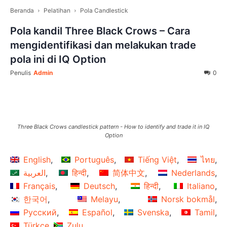
Beranda
Pelatihan
Pola Candlestick
Pola kandil Three Black Crows – Cara
mengidentifikasi dan melakukan trade
pola ini di IQ Option
Penulis
Admin
0
Facebook
Twitter
Pinterest
Three Black Crows candlestick pattern - How to identify and trade it in IQ
Option
English
Português
Tiếng Việt
ไทย
العربية
हिन्दी
简体中文
Nederlands
Français
Deutsch
हिन्दी
Italiano
한국어
Melayu
Norsk bokmål
Русский
Español
Svenska
Tamil
Türkçe
Zulu