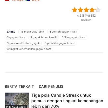
4.2 (84%) 352
reviews
LABEL
15 menit atau lebih
3 contoh gagak hitam
3 gagak hitam
3 gagak hitam kandil
3 lilin gagak hitam
3 pola kandil hitam gagak
3 pola lilin gagak hitam
3 tingkat keberhasilan gagak hitam
3 tingkat kemenangan gagak hitam
akun demo
akun demo di IQ Option
Akun Demo IQ Option
Facebook
Twitter
Pinterest
Apa artinya tiga gagak hitam?
Bagaimana Anda menukar 3 gagak hitam
Bagaimana cara berdagang IQ Option
bagaimana memperdagangkan tiga gagak hitam
BERITA TERKAIT
DARI PENULIS
cara berdagang di IQ Option
cara berdagang iqoption
Tiga pola Candle Streak untuk
Contoh IQ Option
Gaya bermain IQ Option
pemula dengan tingkat kemenangan
Gaya perdagangan IQ Option
indikator rsi
indikator sma
lebih dari 70%
indikator sma30
IQ Option
IQ Option akun
IQ Option akun Demo
Pola Candlestick