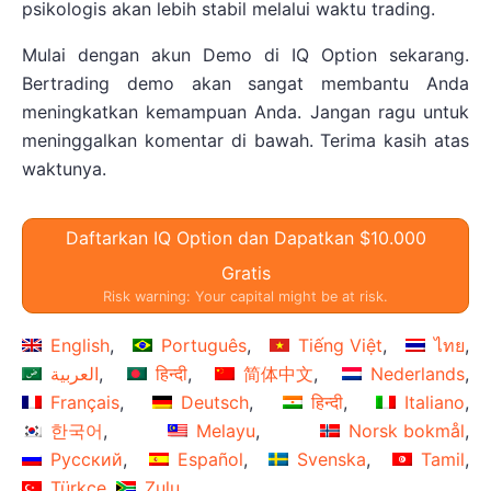
psikologis akan lebih stabil melalui waktu trading.
Mulai dengan akun Demo di IQ Option sekarang.
Bertrading demo akan sangat membantu Anda
meningkatkan kemampuan Anda. Jangan ragu untuk
meninggalkan komentar di bawah. Terima kasih atas
waktunya.
Daftarkan IQ Option dan Dapatkan $10.000
Gratis
Risk warning: Your capital might be at risk.
English
Português
Tiếng Việt
ไทย
العربية
हिन्दी
简体中文
Nederlands
Français
Deutsch
हिन्दी
Italiano
한국어
Melayu
Norsk bokmål
Русский
Español
Svenska
Tamil
Türkçe
Zulu