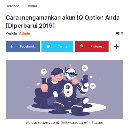
Beranda
Tutorial
Cara mengamankan akun IQ Option Anda
[DIperbarui 2019]
Penulis
Admin
0
Facebook
Twitter
Pinterest
How to secure your IQ Option account with 3 steps