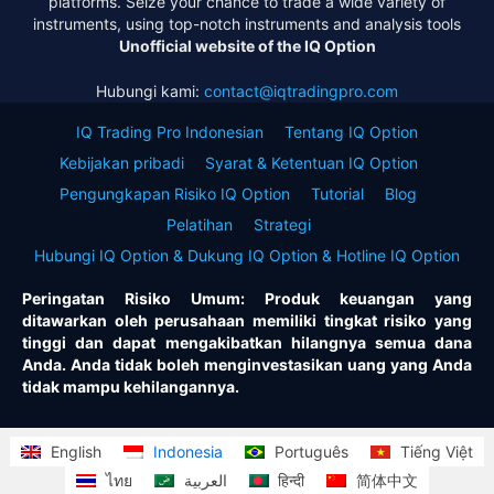
platforms. Seize your chance to trade a wide variety of
instruments, using top-notch instruments and analysis tools
Unofficial website of the IQ Option
Hubungi kami:
contact@iqtradingpro.com
IQ Trading Pro Indonesian
Tentang IQ Option
Kebijakan pribadi
Syarat & Ketentuan IQ Option
Pengungkapan Risiko IQ Option
Tutorial
Blog
Pelatihan
Strategi
Hubungi IQ Option & Dukung IQ Option & Hotline IQ Option
Peringatan Risiko Umum: Produk keuangan yang
ditawarkan oleh perusahaan memiliki tingkat risiko yang
tinggi dan dapat mengakibatkan hilangnya semua dana
Anda. Anda tidak boleh menginvestasikan uang yang Anda
tidak mampu kehilangannya.
English
Indonesia
Português
Tiếng Việt
ไทย
العربية
हिन्दी
简体中文