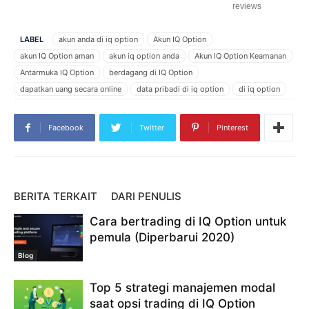
reviews
LABEL
akun anda di iq option
Akun IQ Option
akun IQ Option aman
akun iq option anda
Akun IQ Option Keamanan
Antarmuka IQ Option
berdagang di IQ Option
dapatkan uang secara online
data pribadi di iq option
di iq option
IQ Option akun
IQ Option akun aman
IQ Option aman
iq option anda
IQ Option investasi IQ Option
IQ Option Otentikasi
Facebook
Twitter
Pinterest
IQ Option Otentikasi Dua Faktor
menghasilkan uang IQ Option online
menghasilkan uang secara online
Otentikasi Dua Faktor
platform keamanan IQ Option
untuk akun anda di iq
BERITA TERKAIT
DARI PENULIS
Cara bertrading di IQ Option untuk
pemula (Diperbarui 2020)
Blog
Top 5 strategi manajemen modal
saat opsi trading di IQ Option