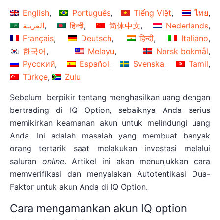
English
Português
Tiếng Việt
ไทย
العربية
हिन्दी
简体中文
Nederlands
Français
Deutsch
हिन्दी
Italiano
한국어
Melayu
Norsk bokmål
Русский
Español
Svenska
Tamil
Türkçe
Zulu
Sebelum berpikir tentang menghasilkan uang dengan
bertrading di IQ Option, sebaiknya Anda serius
memikirkan keamanan akun untuk melindungi uang
Anda. Ini adalah masalah yang membuat banyak
orang tertarik saat melakukan investasi melalui
saluran
online
. Artikel ini akan menunjukkan cara
memverifikasi dan menyalakan Autotentikasi Dua-
Faktor untuk akun Anda di IQ Option.
Cara mengamankan akun IQ option