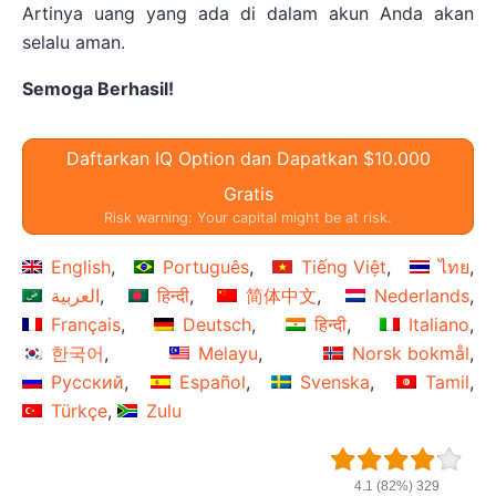
Artinya uang yang ada di dalam akun Anda akan
selalu aman.
Semoga Berhasil!
Daftarkan IQ Option dan Dapatkan $10.000
Gratis
Risk warning: Your capital might be at risk.
English
Português
Tiếng Việt
ไทย
العربية
हिन्दी
简体中文
Nederlands
Français
Deutsch
हिन्दी
Italiano
한국어
Melayu
Norsk bokmål
Русский
Español
Svenska
Tamil
Türkçe
Zulu
4.1 (82%) 329